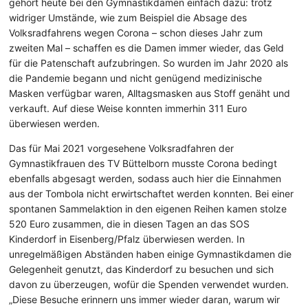
gehört heute bei den Gymnastikdamen einfach dazu: trotz
widriger Umstände, wie zum Beispiel die Absage des
Volksradfahrens wegen Corona – schon dieses Jahr zum
zweiten Mal – schaffen es die Damen immer wieder, das Geld
für die Patenschaft aufzubringen. So wurden im Jahr 2020 als
die Pandemie begann und nicht genügend medizinische
Masken verfügbar waren, Alltagsmasken aus Stoff genäht und
verkauft. Auf diese Weise konnten immerhin 311 Euro
überwiesen werden.
Das für Mai 2021 vorgesehene Volksradfahren der
Gymnastikfrauen des TV Büttelborn musste Corona bedingt
ebenfalls abgesagt werden, sodass auch hier die Einnahmen
aus der Tombola nicht erwirtschaftet werden konnten. Bei einer
spontanen Sammelaktion in den eigenen Reihen kamen stolze
520 Euro zusammen, die in diesen Tagen an das SOS
Kinderdorf in Eisenberg/Pfalz überwiesen werden. In
unregelmäßigen Abständen haben einige Gymnastikdamen die
Gelegenheit genutzt, das Kinderdorf zu besuchen und sich
davon zu überzeugen, wofür die Spenden verwendet wurden.
„Diese Besuche erinnern uns immer wieder daran, warum wir