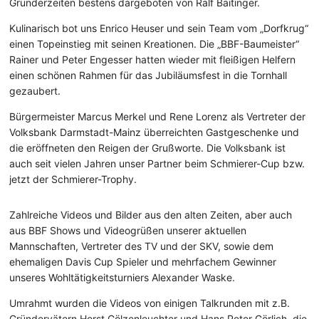
Gründerzeiten bestens dargeboten von Ralf Baitinger.
Kulinarisch bot uns Enrico Heuser und sein Team vom „Dorfkrug“
einen Topeinstieg mit seinen Kreationen. Die „BBF-Baumeister“
Rainer und Peter Engesser hatten wieder mit fleißigen Helfern
einen schönen Rahmen für das Jubiläumsfest in die Tornhall
gezaubert.
Bürgermeister Marcus Merkel und Rene Lorenz als Vertreter der
Volksbank Darmstadt-Mainz überreichten Gastgeschenke und
die eröffneten den Reigen der Grußworte. Die Volksbank ist
auch seit vielen Jahren unser Partner beim Schmierer-Cup bzw.
jetzt der Schmierer-Trophy.
Zahlreiche Videos und Bilder aus den alten Zeiten, aber auch
aus BBF Shows und Videogrüßen unserer aktuellen
Mannschaften, Vertreter des TV und der SKV, sowie dem
ehemaligen Davis Cup Spieler und mehrfachem Gewinner
unseres Wohltätigkeitsturniers Alexander Waske.
Umrahmt wurden die Videos von einigen Talkrunden mit z.B.
Gründervätern Horst Gölzenleuchter und Hans Peter Görlich, die