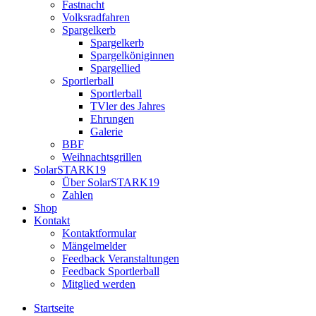
Fastnacht
Volksradfahren
Spargelkerb
Spargelkerb
Spargelköniginnen
Spargellied
Sportlerball
Sportlerball
TVler des Jahres
Ehrungen
Galerie
BBF
Weihnachtsgrillen
SolarSTARK19
Über SolarSTARK19
Zahlen
Shop
Kontakt
Kontaktformular
Mängelmelder
Feedback Veranstaltungen
Feedback Sportlerball
Mitglied werden
Startseite