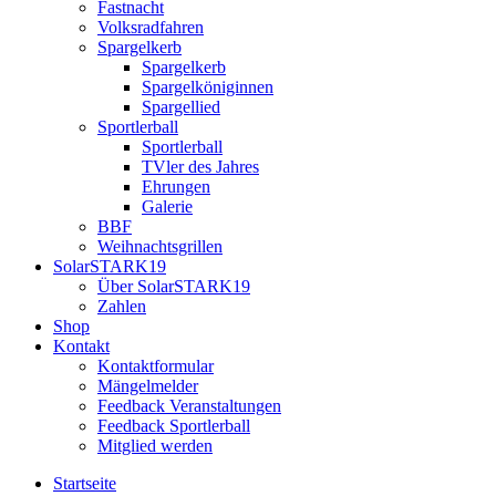
Fastnacht
Volksradfahren
Spargelkerb
Spargelkerb
Spargelköniginnen
Spargellied
Sportlerball
Sportlerball
TVler des Jahres
Ehrungen
Galerie
BBF
Weihnachtsgrillen
SolarSTARK19
Über SolarSTARK19
Zahlen
Shop
Kontakt
Kontaktformular
Mängelmelder
Feedback Veranstaltungen
Feedback Sportlerball
Mitglied werden
Startseite