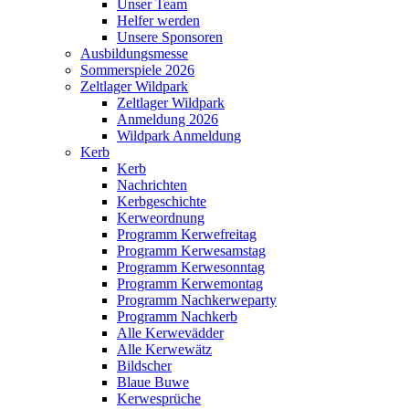
Unser Team
Helfer werden
Unsere Sponsoren
Ausbildungsmesse
Sommerspiele 2026
Zeltlager Wildpark
Zeltlager Wildpark
Anmeldung 2026
Wildpark Anmeldung
Kerb
Kerb
Nachrichten
Kerbgeschichte
Kerweordnung
Programm Kerwefreitag
Programm Kerwesamstag
Programm Kerwesonntag
Programm Kerwemontag
Programm Nachkerweparty
Programm Nachkerb
Alle Kerwevädder
Alle Kerwewätz
Bildscher
Blaue Buwe
Kerwesprüche