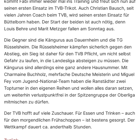
kommt Fabi immer wieder mal ins Training und freut sich nun auf
seinen ersten Einsatz im TVB-Trikot. Auch Christian Bausch, seit
vielen Jahren Coach beim TVB, wird seinen ersten Einsatz für
Büttelborn haben. Der Start der beiden ist auch nötig, denn
Louis Behre und Marit Metzger fallen am Sonntag aus.
Die Gegner sind die Kängurus aus Dauernheim und die TG
Rüsselsheim. Die Rüsselsheimer kämpfen sicherlich gegen den
Abstieg, ein Sieg ist daher für den TVB Pflicht, um nicht selbst
Gefahr zu laufen, in die Landesliga absteigen zu müssen. Die
Kängurus sind allerdings eine ganz andere Hausnummer. Mit
Charmaine Buchholz, mehrfache Deutsche Meisterin und Miguel
Fey vom Jugend-National-Team haben die Ranstädter zwei
Topturner in den eigenen Reihen und wollen alles daran setzen,
um weiterhin verlustpunktfrei in der Spitzengruppe der Oberliga
mitmischen zu dürfen.
Der TVB hofft auf viele Zuschauer. Für Essen und Trinken – auch
für den morgendlichen Frühschoppen – ist bestens gesorgt. Der
Wettkampf dauert ca. anderthalb Stunden.