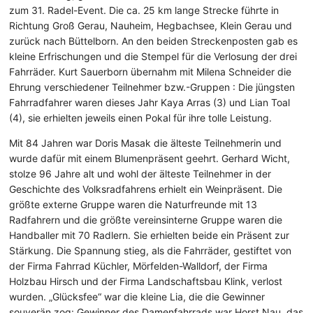
zum 31. Radel-Event. Die ca. 25 km lange Strecke führte in
Richtung Groß Gerau, Nauheim, Hegbachsee, Klein Gerau und
zurück nach Büttelborn. An den beiden Streckenposten gab es
kleine Erfrischungen und die Stempel für die Verlosung der drei
Fahrräder. Kurt Sauerborn übernahm mit Milena Schneider die
Ehrung verschiedener Teilnehmer bzw.-Gruppen : Die jüngsten
Fahrradfahrer waren dieses Jahr Kaya Arras (3) und Lian Toal
(4), sie erhielten jeweils einen Pokal für ihre tolle Leistung.
Mit 84 Jahren war Doris Masak die älteste Teilnehmerin und
wurde dafür mit einem Blumenpräsent geehrt. Gerhard Wicht,
stolze 96 Jahre alt und wohl der älteste Teilnehmer in der
Geschichte des Volksradfahrens erhielt ein Weinpräsent. Die
größte externe Gruppe waren die Naturfreunde mit 13
Radfahrern und die größte vereinsinterne Gruppe waren die
Handballer mit 70 Radlern. Sie erhielten beide ein Präsent zur
Stärkung. Die Spannung stieg, als die Fahrräder, gestiftet von
der Firma Fahrrad Küchler, Mörfelden-Walldorf, der Firma
Holzbau Hirsch und der Firma Landschaftsbau Klink, verlost
wurden. „Glücksfee“ war die kleine Lia, die die Gewinner
souverän zog: Gewinner des Damenfahrrads war Horst Nau, das