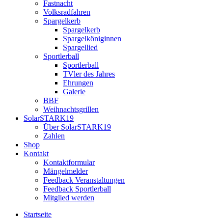
Fastnacht
Volksradfahren
Spargelkerb
Spargelkerb
Spargelköniginnen
Spargellied
Sportlerball
Sportlerball
TVler des Jahres
Ehrungen
Galerie
BBF
Weihnachtsgrillen
SolarSTARK19
Über SolarSTARK19
Zahlen
Shop
Kontakt
Kontaktformular
Mängelmelder
Feedback Veranstaltungen
Feedback Sportlerball
Mitglied werden
Startseite