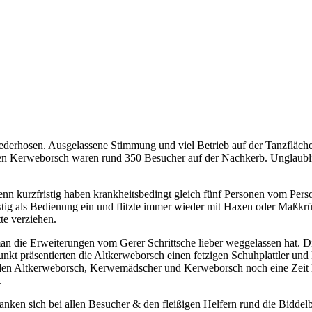
Lederhosen. Ausgelassene Stimmung und viel Betrieb auf der Tanzfläche.
 Kerweborsch waren rund 350 Besucher auf der Nachkerb. Unglaublich
Denn kurzfristig haben krankheitsbedingt gleich fünf Personen vom Per
ig als Bedienung ein und flitzte immer wieder mit Haxen oder Maßkrüg
tte verziehen.
man die Erweiterungen vom Gerer Schrittsche lieber weggelassen hat. D
t präsentierten die Altkerweborsch einen fetzigen Schuhplattler und 
den Altkerweborsch, Kerwemädscher und Kerweborsch noch eine Zeit lan
.
ken sich bei allen Besucher & den fleißigen Helfern rund die Biddelbe