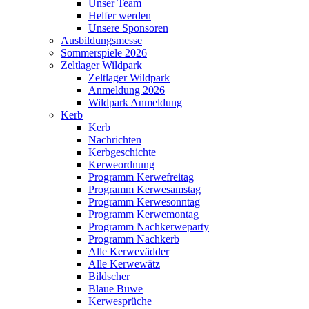
Unser Team
Helfer werden
Unsere Sponsoren
Ausbildungsmesse
Sommerspiele 2026
Zeltlager Wildpark
Zeltlager Wildpark
Anmeldung 2026
Wildpark Anmeldung
Kerb
Kerb
Nachrichten
Kerbgeschichte
Kerweordnung
Programm Kerwefreitag
Programm Kerwesamstag
Programm Kerwesonntag
Programm Kerwemontag
Programm Nachkerweparty
Programm Nachkerb
Alle Kerwevädder
Alle Kerwewätz
Bildscher
Blaue Buwe
Kerwesprüche