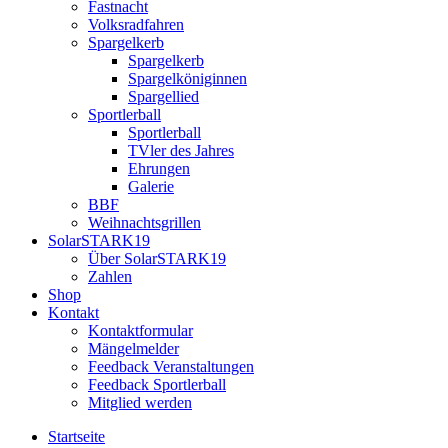
Fastnacht
Volksradfahren
Spargelkerb
Spargelkerb
Spargelköniginnen
Spargellied
Sportlerball
Sportlerball
TVler des Jahres
Ehrungen
Galerie
BBF
Weihnachtsgrillen
SolarSTARK19
Über SolarSTARK19
Zahlen
Shop
Kontakt
Kontaktformular
Mängelmelder
Feedback Veranstaltungen
Feedback Sportlerball
Mitglied werden
Startseite