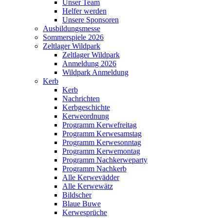
Unser Team
Helfer werden
Unsere Sponsoren
Ausbildungsmesse
Sommerspiele 2026
Zeltlager Wildpark
Zeltlager Wildpark
Anmeldung 2026
Wildpark Anmeldung
Kerb
Kerb
Nachrichten
Kerbgeschichte
Kerweordnung
Programm Kerwefreitag
Programm Kerwesamstag
Programm Kerwesonntag
Programm Kerwemontag
Programm Nachkerweparty
Programm Nachkerb
Alle Kerwevädder
Alle Kerwewätz
Bildscher
Blaue Buwe
Kerwesprüche