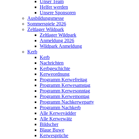
Unser Team
Helfer werden
Unsere Sponsoren
Ausbildungsmesse
Sommerspiele 2026
Zeltlager Wildpark
Zeltlager Wildpark
Anmeldung 2026
Wildpark Anmeldung
Kerb
Kerb
Nachrichten
Kerbgeschichte
Kerweordnung
Programm Kerwefreitag
Programm Kerwesamstag
Programm Kerwesonntag
Programm Kerwemontag
Programm Nachkerweparty
Programm Nachkerb
Alle Kerwevädder
Alle Kerwewätz
Bildscher
Blaue Buwe
Kerwesprüche