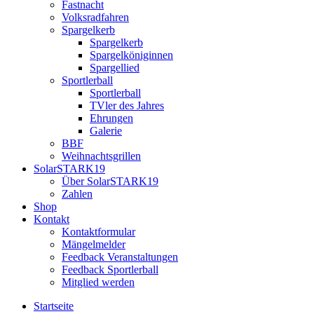
Fastnacht
Volksradfahren
Spargelkerb
Spargelkerb
Spargelköniginnen
Spargellied
Sportlerball
Sportlerball
TVler des Jahres
Ehrungen
Galerie
BBF
Weihnachtsgrillen
SolarSTARK19
Über SolarSTARK19
Zahlen
Shop
Kontakt
Kontaktformular
Mängelmelder
Feedback Veranstaltungen
Feedback Sportlerball
Mitglied werden
Startseite