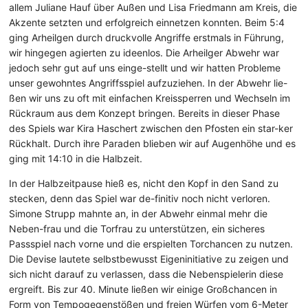
allem Juliane Hauf über Außen und Lisa Friedmann am Kreis, die
Akzente setzten und erfolgreich einnetzen konnten. Beim 5:4
ging Arheilgen durch druckvolle Angriffe erstmals in Führung,
wir hingegen agierten zu ideenlos. Die Arheilger Abwehr war
jedoch sehr gut auf uns einge-stellt und wir hatten Probleme
unser gewohntes Angriffsspiel aufzuziehen. In der Abwehr lie-
ßen wir uns zu oft mit einfachen Kreissperren und Wechseln im
Rückraum aus dem Konzept bringen. Bereits in dieser Phase
des Spiels war Kira Haschert zwischen den Pfosten ein star-ker
Rückhalt. Durch ihre Paraden blieben wir auf Augenhöhe und es
ging mit 14:10 in die Halbzeit.
In der Halbzeitpause hieß es, nicht den Kopf in den Sand zu
stecken, denn das Spiel war de-finitiv noch nicht verloren.
Simone Strupp mahnte an, in der Abwehr einmal mehr die
Neben-frau und die Torfrau zu unterstützen, ein sicheres
Passspiel nach vorne und die erspielten Torchancen zu nutzen.
Die Devise lautete selbstbewusst Eigeninitiative zu zeigen und
sich nicht darauf zu verlassen, dass die Nebenspielerin diese
ergreift. Bis zur 40. Minute ließen wir einige Großchancen in
Form von Tempogegenstößen und freien Würfen vom 6-Meter