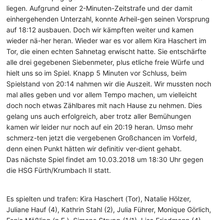
liegen. Aufgrund einer 2-Minuten-Zeitstrafe und der damit
einhergehenden Unterzahl, konnte Arheil-gen seinen Vorsprung
auf 18:12 ausbauen. Doch wir kämpften weiter und kamen
wieder nä-her heran. Wieder war es vor allem Kira Haschert im
Tor, die einen echten Sahnetag erwischt hatte. Sie entschärfte
alle drei gegebenen Siebenmeter, plus etliche freie Würfe und
hielt uns so im Spiel. Knapp 5 Minuten vor Schluss, beim
Spielstand von 20:14 nahmen wir die Auszeit. Wir mussten noch
mal alles geben und vor allem Tempo machen, um vielleicht
doch noch etwas Zählbares mit nach Hause zu nehmen. Dies
gelang uns auch erfolgreich, aber trotz aller Bemühungen
kamen wir leider nur noch auf ein 20:19 heran. Umso mehr
schmerz-ten jetzt die vergebenen Großchancen im Vorfeld,
denn einen Punkt hätten wir definitiv ver-dient gehabt.
Das nächste Spiel findet am 10.03.2018 um 18:30 Uhr gegen
die HSG Fürth/Krumbach II statt.
Es spielten und trafen: Kira Haschert (Tor), Natalie Hölzer,
Juliane Hauf (4), Kathrin Stahl (2), Julia Führer, Monique Görlich,