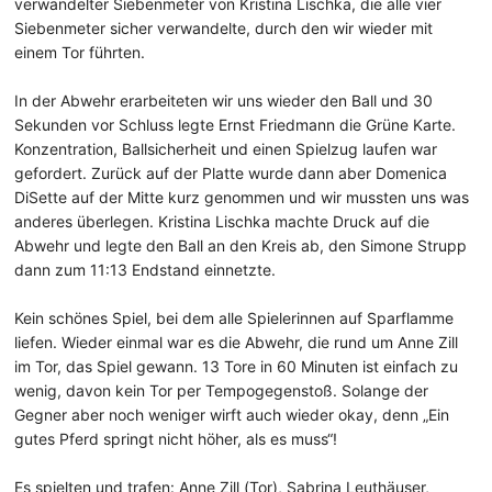
verwandelter Siebenmeter von Kristina Lischka, die alle vier
Siebenmeter sicher verwandelte, durch den wir wieder mit
einem Tor führten.
In der Abwehr erarbeiteten wir uns wieder den Ball und 30
Sekunden vor Schluss legte Ernst Friedmann die Grüne Karte.
Konzentration, Ballsicherheit und einen Spielzug laufen war
gefordert. Zurück auf der Platte wurde dann aber Domenica
DiSette auf der Mitte kurz genommen und wir mussten uns was
anderes überlegen. Kristina Lischka machte Druck auf die
Abwehr und legte den Ball an den Kreis ab, den Simone Strupp
dann zum 11:13 Endstand einnetzte.
Kein schönes Spiel, bei dem alle Spielerinnen auf Sparflamme
liefen. Wieder einmal war es die Abwehr, die rund um Anne Zill
im Tor, das Spiel gewann. 13 Tore in 60 Minuten ist einfach zu
wenig, davon kein Tor per Tempogegenstoß. Solange der
Gegner aber noch weniger wirft auch wieder okay, denn „Ein
gutes Pferd springt nicht höher, als es muss“!
Es spielten und trafen: Anne Zill (Tor), Sabrina Leuthäuser,