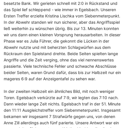
besetzte Bank. Wir gerieten schnell mit 2:0 in Rückstand und
das Spiel lief schleppend - wie immer in Egelsbach. Unseren
Ersten Treffer erzielte Kristina Lischka vom Siebenmeterpunkt.
In der Abwehr standen wir nun sicherer, aber das Angriffsspiel
ließ weiterhin zu wünschen übrig. Bis zur 13. Minuten konnten
wir uns dann einen kleinen Vorsprung herausarbeiten. In dieser
Phase war es Julia Führer, die gekonnt die Lücken in der
Abwehr nutzte und mit beherzten Schlagwürfen aus dem
Rückraum den Spielstand drehte. Beide Seiten spielten lange
Angriffe und die Zeit verging, ohne das viel nennenswertes
passierte. Viele technische Fehler und schwache Abschlüsse
beider Seiten, waren Grund dafür, dass bis zur Halbzeit nur ein
mageres 6:9 auf der Anzeigentafel zu sehen war.
In der zweiten Halbzeit ein ähnliches Bild, mit noch weniger
Toren. Egelsbach verkürzte auf 7:9, wir legten das 7:10 nach.
Dann wieder lange Zeit nichts. Egelsbach traf in der 51. Minute
den 11:11 Ausgleichstreffer vom Siebenmeterpunkt. Insgesamt
bekamen wir insgesamt 7 Strafwürfe gegen uns, von denen
Anne Zill allerdings auch fünf parierte. Unsere Antwort war ein