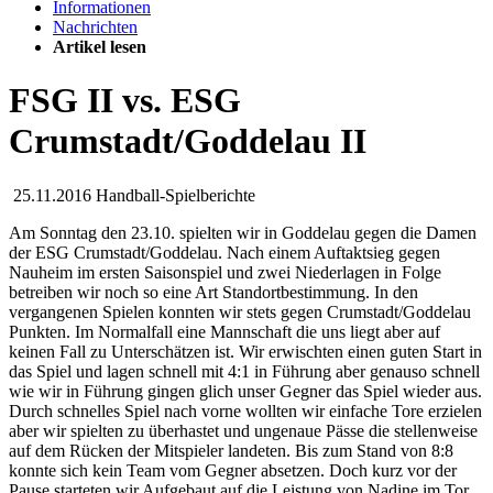
Informationen
Nachrichten
Artikel lesen
FSG II vs. ESG
Crumstadt/Goddelau II
25.11.2016
Handball-Spielberichte
Am Sonntag den 23.10. spielten wir in Goddelau gegen die Damen
der ESG Crumstadt/Goddelau. Nach einem Auftaktsieg gegen
Nauheim im ersten Saisonspiel und zwei Niederlagen in Folge
betreiben wir noch so eine Art Standortbestimmung. In den
vergangenen Spielen konnten wir stets gegen Crumstadt/Goddelau
Punkten. Im Normalfall eine Mannschaft die uns liegt aber auf
keinen Fall zu Unterschätzen ist. Wir erwischten einen guten Start in
das Spiel und lagen schnell mit 4:1 in Führung aber genauso schnell
wie wir in Führung gingen glich unser Gegner das Spiel wieder aus.
Durch schnelles Spiel nach vorne wollten wir einfache Tore erzielen
aber wir spielten zu überhastet und ungenaue Pässe die stellenweise
auf dem Rücken der Mitspieler landeten. Bis zum Stand von 8:8
konnte sich kein Team vom Gegner absetzen. Doch kurz vor der
Pause starteten wir Aufgebaut auf die Leistung von Nadine im Tor