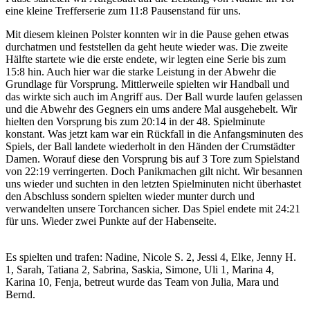
eine kleine Trefferserie zum 11:8 Pausenstand für uns.
Mit diesem kleinen Polster konnten wir in die Pause gehen etwas
durchatmen und feststellen da geht heute wieder was. Die zweite
Hälfte startete wie die erste endete, wir legten eine Serie bis zum
15:8 hin. Auch hier war die starke Leistung in der Abwehr die
Grundlage für Vorsprung. Mittlerweile spielten wir Handball und
das wirkte sich auch im Angriff aus. Der Ball wurde laufen gelassen
und die Abwehr des Gegners ein ums andere Mal ausgehebelt. Wir
hielten den Vorsprung bis zum 20:14 in der 48. Spielminute
konstant. Was jetzt kam war ein Rückfall in die Anfangsminuten des
Spiels, der Ball landete wiederholt in den Händen der Crumstädter
Damen. Worauf diese den Vorsprung bis auf 3 Tore zum Spielstand
von 22:19 verringerten. Doch Panikmachen gilt nicht. Wir besannen
uns wieder und suchten in den letzten Spielminuten nicht überhastet
den Abschluss sondern spielten wieder munter durch und
verwandelten unsere Torchancen sicher. Das Spiel endete mit 24:21
für uns. Wieder zwei Punkte auf der Habenseite.
Es spielten und trafen: Nadine, Nicole S. 2, Jessi 4, Elke, Jenny H.
1, Sarah, Tatiana 2, Sabrina, Saskia, Simone, Uli 1, Marina 4,
Karina 10, Fenja, betreut wurde das Team von Julia, Mara und
Bernd.