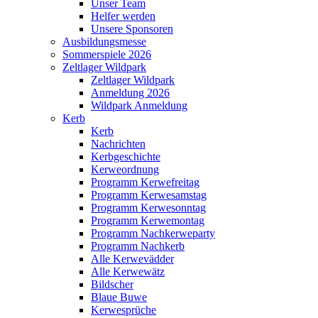
Unser Team
Helfer werden
Unsere Sponsoren
Ausbildungsmesse
Sommerspiele 2026
Zeltlager Wildpark
Zeltlager Wildpark
Anmeldung 2026
Wildpark Anmeldung
Kerb
Kerb
Nachrichten
Kerbgeschichte
Kerweordnung
Programm Kerwefreitag
Programm Kerwesamstag
Programm Kerwesonntag
Programm Kerwemontag
Programm Nachkerweparty
Programm Nachkerb
Alle Kerwevädder
Alle Kerwewätz
Bildscher
Blaue Buwe
Kerwesprüche