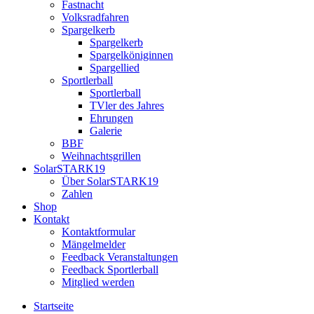
Fastnacht
Volksradfahren
Spargelkerb
Spargelkerb
Spargelköniginnen
Spargellied
Sportlerball
Sportlerball
TVler des Jahres
Ehrungen
Galerie
BBF
Weihnachtsgrillen
SolarSTARK19
Über SolarSTARK19
Zahlen
Shop
Kontakt
Kontaktformular
Mängelmelder
Feedback Veranstaltungen
Feedback Sportlerball
Mitglied werden
Startseite