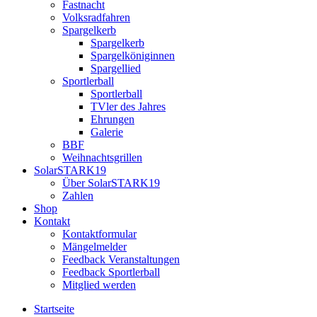
Fastnacht
Volksradfahren
Spargelkerb
Spargelkerb
Spargelköniginnen
Spargellied
Sportlerball
Sportlerball
TVler des Jahres
Ehrungen
Galerie
BBF
Weihnachtsgrillen
SolarSTARK19
Über SolarSTARK19
Zahlen
Shop
Kontakt
Kontaktformular
Mängelmelder
Feedback Veranstaltungen
Feedback Sportlerball
Mitglied werden
Startseite