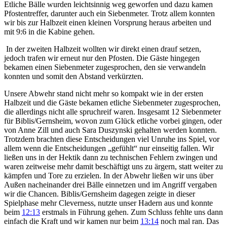
Etliche Bälle wurden leichtsinnig weg geworfen und dazu kamen
Pfostentreffer, darunter auch ein Siebenmeter. Trotz allem konnten
wir bis zur Halbzeit einen kleinen Vorsprung heraus arbeiten und
mit 9:6 in die Kabine gehen.
In der zweiten Halbzeit wollten wir direkt einen drauf setzen,
jedoch trafen wir erneut nur den Pfosten. Die Gäste hingegen
bekamen einen Siebenmeter zugesprochen, den sie verwandeln
konnten und somit den Abstand verkürzten.
Unsere Abwehr stand nicht mehr so kompakt wie in der ersten
Halbzeit und die Gäste bekamen etliche Siebenmeter zugesprochen,
die allerdings nicht alle spruchreif waren. Insgesamt 12 Siebenmeter
für Biblis/Gernsheim, wovon zum Glück etliche vorbei gingen, oder
von Anne Zill und auch Sara Duszynski gehalten werden konnten.
Trotzdem brachten diese Entscheidungen viel Unruhe ins Spiel, vor
allem wenn die Entscheidungen „gefühlt“ nur einseitig fallen. Wir
ließen uns in der Hektik dann zu technischen Fehlern zwingen und
waren zeitweise mehr damit beschäftigt uns zu ärgern, statt weiter zu
kämpfen und Tore zu erzielen. In der Abwehr ließen wir uns über
Außen nacheinander drei Bälle einnetzen und im Angriff vergaben
wir die Chancen. Biblis/Gernsheim dagegen zeigte in dieser
Spielphase mehr Cleverness, nutzte unser Hadern aus und konnte
beim
12:13
erstmals in Führung gehen. Zum Schluss fehlte uns dann
einfach die Kraft und wir kamen nur beim
13:14
noch mal ran. Das