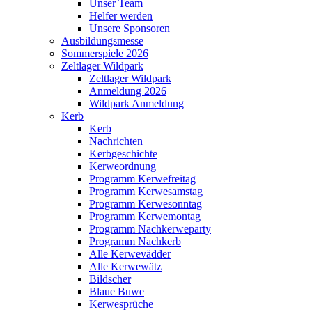
Unser Team
Helfer werden
Unsere Sponsoren
Ausbildungsmesse
Sommerspiele 2026
Zeltlager Wildpark
Zeltlager Wildpark
Anmeldung 2026
Wildpark Anmeldung
Kerb
Kerb
Nachrichten
Kerbgeschichte
Kerweordnung
Programm Kerwefreitag
Programm Kerwesamstag
Programm Kerwesonntag
Programm Kerwemontag
Programm Nachkerweparty
Programm Nachkerb
Alle Kerwevädder
Alle Kerwewätz
Bildscher
Blaue Buwe
Kerwesprüche