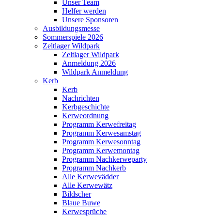
Unser Team
Helfer werden
Unsere Sponsoren
Ausbildungsmesse
Sommerspiele 2026
Zeltlager Wildpark
Zeltlager Wildpark
Anmeldung 2026
Wildpark Anmeldung
Kerb
Kerb
Nachrichten
Kerbgeschichte
Kerweordnung
Programm Kerwefreitag
Programm Kerwesamstag
Programm Kerwesonntag
Programm Kerwemontag
Programm Nachkerweparty
Programm Nachkerb
Alle Kerwevädder
Alle Kerwewätz
Bildscher
Blaue Buwe
Kerwesprüche