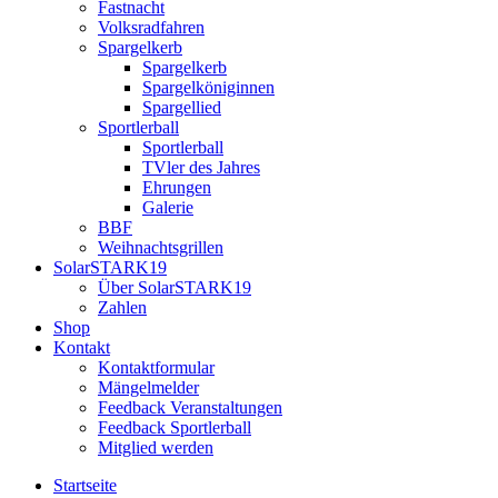
Fastnacht
Volksradfahren
Spargelkerb
Spargelkerb
Spargelköniginnen
Spargellied
Sportlerball
Sportlerball
TVler des Jahres
Ehrungen
Galerie
BBF
Weihnachtsgrillen
SolarSTARK19
Über SolarSTARK19
Zahlen
Shop
Kontakt
Kontaktformular
Mängelmelder
Feedback Veranstaltungen
Feedback Sportlerball
Mitglied werden
Startseite