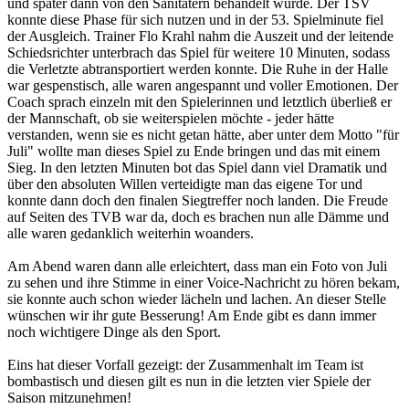
und später dann von den Sanitätern behandelt wurde. Der TSV
konnte diese Phase für sich nutzen und in der 53. Spielminute fiel
der Ausgleich. Trainer Flo Krahl nahm die Auszeit und der leitende
Schiedsrichter unterbrach das Spiel für weitere 10 Minuten, sodass
die Verletzte abtransportiert werden konnte. Die Ruhe in der Halle
war gespenstisch, alle waren angespannt und voller Emotionen. Der
Coach sprach einzeln mit den Spielerinnen und letztlich überließ er
der Mannschaft, ob sie weiterspielen möchte - jeder hätte
verstanden, wenn sie es nicht getan hätte, aber unter dem Motto "für
Juli" wollte man dieses Spiel zu Ende bringen und das mit einem
Sieg. In den letzten Minuten bot das Spiel dann viel Dramatik und
über den absoluten Willen verteidigte man das eigene Tor und
konnte dann doch den finalen Siegtreffer noch landen. Die Freude
auf Seiten des TVB war da, doch es brachen nun alle Dämme und
alle waren gedanklich weiterhin woanders.
Am Abend waren dann alle erleichtert, dass man ein Foto von Juli
zu sehen und ihre Stimme in einer Voice-Nachricht zu hören bekam,
sie konnte auch schon wieder lächeln und lachen. An dieser Stelle
wünschen wir ihr gute Besserung! Am Ende gibt es dann immer
noch wichtigere Dinge als den Sport.
Eins hat dieser Vorfall gezeigt: der Zusammenhalt im Team ist
bombastisch und diesen gilt es nun in die letzten vier Spiele der
Saison mitzunehmen!