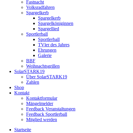
Fastnacht
Volksradfahren
Spargelkerb
Spargelkerb
Spargelköniginnen
Spargellied
Sportlerball
Sportlerball
TVler des Jahres
Ehrungen
Galerie
BBF
Weihnachtsgrillen
SolarSTARK19
Über SolarSTARK19
Zahlen
Shop
Kontakt
Kontaktformular
Mängelmelder
Feedback Veranstaltungen
Feedback Sportlerball
Mitglied werden
Startseite