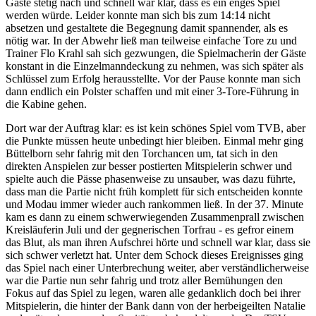
Gäste stetig nach und schnell war klar, dass es ein enges Spiel
werden würde. Leider konnte man sich bis zum 14:14 nicht
absetzen und gestaltete die Begegnung damit spannender, als es
nötig war. In der Abwehr ließ man teilweise einfache Tore zu und
Trainer Flo Krahl sah sich gezwungen, die Spielmacherin der Gäste
konstant in die Einzelmanndeckung zu nehmen, was sich später als
Schlüssel zum Erfolg herausstellte. Vor der Pause konnte man sich
dann endlich ein Polster schaffen und mit einer 3-Tore-Führung in
die Kabine gehen.
Dort war der Auftrag klar: es ist kein schönes Spiel vom TVB, aber
die Punkte müssen heute unbedingt hier bleiben. Einmal mehr ging
Büttelborn sehr fahrig mit den Torchancen um, tat sich in den
direkten Anspielen zur besser postierten Mitspielerin schwer und
spielte auch die Pässe phasenweise zu unsauber, was dazu führte,
dass man die Partie nicht früh komplett für sich entscheiden konnte
und Modau immer wieder auch rankommen ließ. In der 37. Minute
kam es dann zu einem schwerwiegenden Zusammenprall zwischen
Kreisläuferin Juli und der gegnerischen Torfrau - es gefror einem
das Blut, als man ihren Aufschrei hörte und schnell war klar, dass sie
sich schwer verletzt hat. Unter dem Schock dieses Ereignisses ging
das Spiel nach einer Unterbrechung weiter, aber verständlicherweise
war die Partie nun sehr fahrig und trotz aller Bemühungen den
Fokus auf das Spiel zu legen, waren alle gedanklich doch bei ihrer
Mitspielerin, die hinter der Bank dann von der herbeigeilten Natalie