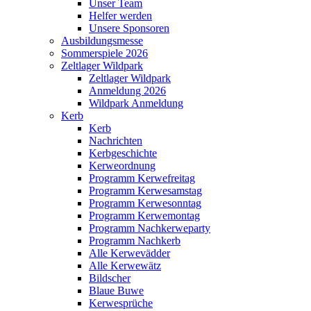
Unser Team
Helfer werden
Unsere Sponsoren
Ausbildungsmesse
Sommerspiele 2026
Zeltlager Wildpark
Zeltlager Wildpark
Anmeldung 2026
Wildpark Anmeldung
Kerb
Kerb
Nachrichten
Kerbgeschichte
Kerweordnung
Programm Kerwefreitag
Programm Kerwesamstag
Programm Kerwesonntag
Programm Kerwemontag
Programm Nachkerweparty
Programm Nachkerb
Alle Kerwevädder
Alle Kerwewätz
Bildscher
Blaue Buwe
Kerwesprüche