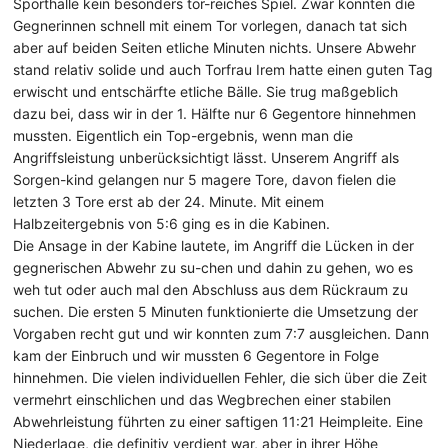
Sporthalle kein besonders tor-reiches Spiel. Zwar konnten die
Gegnerinnen schnell mit einem Tor vorlegen, danach tat sich
aber auf beiden Seiten etliche Minuten nichts. Unsere Abwehr
stand relativ solide und auch Torfrau Irem hatte einen guten Tag
erwischt und entschärfte etliche Bälle. Sie trug maßgeblich
dazu bei, dass wir in der 1. Hälfte nur 6 Gegentore hinnehmen
mussten. Eigentlich ein Top-ergebnis, wenn man die
Angriffsleistung unberücksichtigt lässt. Unserem Angriff als
Sorgen-kind gelangen nur 5 magere Tore, davon fielen die
letzten 3 Tore erst ab der 24. Minute. Mit einem
Halbzeitergebnis von 5:6 ging es in die Kabinen.
Die Ansage in der Kabine lautete, im Angriff die Lücken in der
gegnerischen Abwehr zu su-chen und dahin zu gehen, wo es
weh tut oder auch mal den Abschluss aus dem Rückraum zu
suchen. Die ersten 5 Minuten funktionierte die Umsetzung der
Vorgaben recht gut und wir konnten zum 7:7 ausgleichen. Dann
kam der Einbruch und wir mussten 6 Gegentore in Folge
hinnehmen. Die vielen individuellen Fehler, die sich über die Zeit
vermehrt einschlichen und das Wegbrechen einer stabilen
Abwehrleistung führten zu einer saftigen 11:21 Heimpleite. Eine
Niederlage, die definitiv verdient war, aber in ihrer Höhe