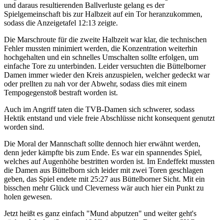
und daraus resultierenden Ballverluste gelang es der
Spielgemeinschaft bis zur Halbzeit auf ein Tor heranzukommen,
sodass die Anzeigetafel 12:13 zeigte.
Die Marschroute für die zweite Halbzeit war klar, die technischen
Fehler mussten minimiert werden, die Konzentration weiterhin
hochgehalten und ein schnelles Umschalten sollte erfolgen, um
einfache Tore zu unterbinden. Leider versuchten die Büttelborner
Damen immer wieder den Kreis anzuspielen, welcher gedeckt war
oder prellten zu nah vor der Abwehr, sodass dies mit einem
Tempogegenstoß bestraft worden ist.
Auch im Angriff taten die TVB-Damen sich schwerer, sodass
Hektik entstand und viele freie Abschlüsse nicht konsequent genutzt
worden sind.
Die Moral der Mannschaft sollte dennoch hier erwähnt werden,
denn jeder kämpfte bis zum Ende. Es war ein spannendes Spiel,
welches auf Augenhöhe bestritten worden ist. Im Endeffekt mussten
die Damen aus Büttelborn sich leider mit zwei Toren geschlagen
geben, das Spiel endete mit 25:27 aus Büttelborner Sicht. Mit ein
bisschen mehr Glück und Cleverness wär auch hier ein Punkt zu
holen gewesen.
Jetzt heißt es ganz einfach "Mund abputzen" und weiter geht's