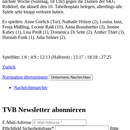
nächste Woche (Sonntag, 18 Uhr) gegen die Damen der SKG
Roßdorf, die aktuell den 10. Tabellenplatz belegen, allerdings alle
Spiele sehr knapp verloren haben.
Es spielten: Anne Görlich (Tor), Nathalie Hölzer (2), Louisa Janz,
Fenja Mäßling, Leonie Raiß (10), Anna Brandstetter (3), Justine
Kabey (1), Lisa Preiß (1), Domenica Di Sette (2), Amber Thiel (3),
Hannah Funk (1), Julia Sehner (2).
Spielfilm: 1:6 ; 4:9 ; 12:13 (Halbzeit) ; 15:17 ; 18:18 ; 27:25
Zurück
Navigation überspringen
Untermenü Nachrichten
Nachrichtenarchiv
TVB Newsletter abonnieren
E-Mail-Adresse
Pflichtfeld
Sicherheitsfrage
*
Bitte