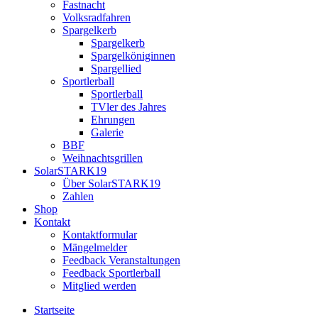
Fastnacht
Volksradfahren
Spargelkerb
Spargelkerb
Spargelköniginnen
Spargellied
Sportlerball
Sportlerball
TVler des Jahres
Ehrungen
Galerie
BBF
Weihnachtsgrillen
SolarSTARK19
Über SolarSTARK19
Zahlen
Shop
Kontakt
Kontaktformular
Mängelmelder
Feedback Veranstaltungen
Feedback Sportlerball
Mitglied werden
Startseite