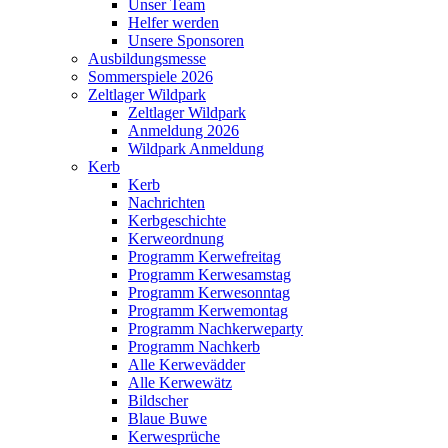
Unser Team
Helfer werden
Unsere Sponsoren
Ausbildungsmesse
Sommerspiele 2026
Zeltlager Wildpark
Zeltlager Wildpark
Anmeldung 2026
Wildpark Anmeldung
Kerb
Kerb
Nachrichten
Kerbgeschichte
Kerweordnung
Programm Kerwefreitag
Programm Kerwesamstag
Programm Kerwesonntag
Programm Kerwemontag
Programm Nachkerweparty
Programm Nachkerb
Alle Kerwevädder
Alle Kerwewätz
Bildscher
Blaue Buwe
Kerwesprüche