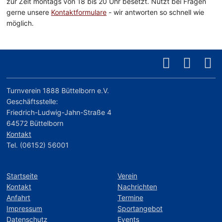
zur Zeit montags von 18 bis 20 Uhr besetzt. Nutzt bei Fragen
gerne unsere
Kontaktformulare
- wir antworten so schnell wie
möglich.
Turnverein 1888 Büttelborn e.V.
Geschäftsstelle:
Friedrich-Ludwig-Jahn-Straße 4
64572 Büttelborn
Kontakt
Tel. (06152) 56001
Startseite
Verein
Kontakt
Nachrichten
Anfahrt
Termine
Impressum
Sportangebot
Datenschutz
Events