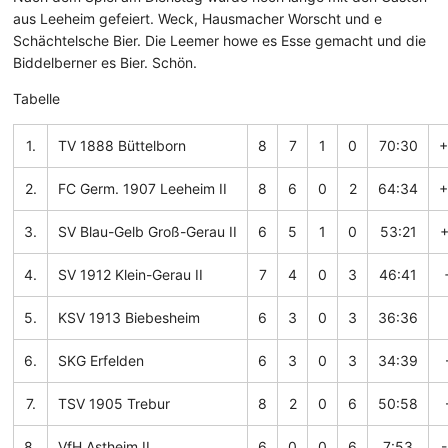
aus Leeheim gefeiert. Weck, Hausmacher Worscht und e
Schächtelsche Bier. Die Leemer howe es Esse gemacht und die
Biddelberner es Bier. Schön.
Tabelle
1.
TV 1888 Büttelborn
8
7
1
0
70:30
2.
FC Germ. 1907 Leeheim II
8
6
0
2
64:34
3.
SV Blau-Gelb Groß-Gerau II
6
5
1
0
53:21
4.
SV 1912 Klein-Gerau II
7
4
0
3
46:41
5.
KSV 1913 Biebesheim
6
3
0
3
36:36
6.
SKG Erfelden
6
3
0
3
34:39
7.
TSV 1905 Trebur
8
2
0
6
50:58
8.
VfH Astheim II
6
0
0
6
7:53