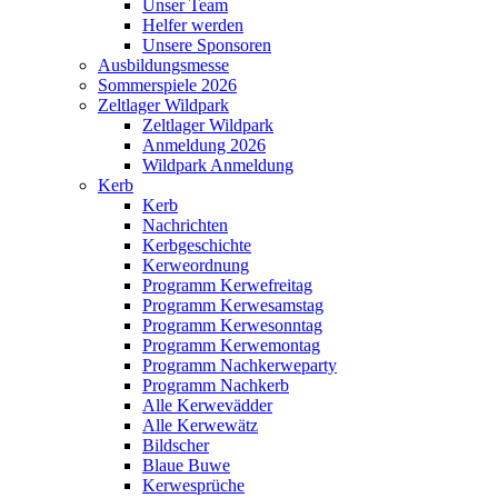
Unser Team
Helfer werden
Unsere Sponsoren
Ausbildungsmesse
Sommerspiele 2026
Zeltlager Wildpark
Zeltlager Wildpark
Anmeldung 2026
Wildpark Anmeldung
Kerb
Kerb
Nachrichten
Kerbgeschichte
Kerweordnung
Programm Kerwefreitag
Programm Kerwesamstag
Programm Kerwesonntag
Programm Kerwemontag
Programm Nachkerweparty
Programm Nachkerb
Alle Kerwevädder
Alle Kerwewätz
Bildscher
Blaue Buwe
Kerwesprüche