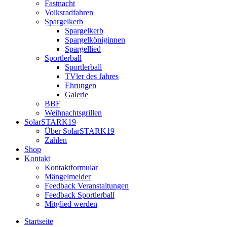
Fastnacht
Volksradfahren
Spargelkerb
Spargelkerb
Spargelköniginnen
Spargellied
Sportlerball
Sportlerball
TVler des Jahres
Ehrungen
Galerie
BBF
Weihnachtsgrillen
SolarSTARK19
Über SolarSTARK19
Zahlen
Shop
Kontakt
Kontaktformular
Mängelmelder
Feedback Veranstaltungen
Feedback Sportlerball
Mitglied werden
Startseite