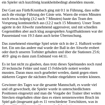
ein Spieler sich kurzfristig krankheitsbedingt abmelden musste.
Der Gast aus Fürth/Krumbach ging mit 0:1 in Führung, dass sollte
auch die einzige Führung der Gäste sein. Waren die ersten Minuten
noch etwas holprig (3:2 nach 7 Minuten) baute das Team den
Vorsprung kontinuierlich aus (12:2 nach 15 Minuten). Unser Team
agierte in der Abwehr zunehmend aggressiver, und mit schnellen
Gegenstößen aber auch klug ausgespielten Angriffsaktionen war der
Pausenstand von 19:3 dann auch keine Überraschung.
Das zunehmend einseitige Spiel setzte sich in der 2. Halbzeit weiter
fort. Ein um das andere mal wurde der Ball in der Abwehr erobert
oder durch unseren Torhüter gehalten und über die Stationen 25:6;
40:9 ging es dann zum Endstand von 44:11.
Es ist fast nicht zu glauben, dass trotz dieses Spielstandes noch rund
20 technische Fehler und rund 15 Fehlwürfe notiert werden
mussten. Daran muss noch gearbeitet werden, damit gegen einen
stärkeren Gegner die nächsten Punkte eingefahren werden können.
Gewinner des Tages war die gesamte Mannschaft, es wurde viel
und oft gewechselt, die Spieler wurde in unterschiedlichsten
Positionen eingesetzt und man die Vorgabe der Trainer über weiten
Strecken eingehalten ohne dass es einen nennenswerten Bruch im
Spiel gab (insgesamt gab es 11 verschiedene Torschützen, was in