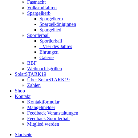
Fastnacht
Volksradfahren
Spargelkerb
Spargelkerb
Spargelköniginnen
Spargellied
Sportlerball
Sportlerball
TVler des Jahres
Ehrungen
Galerie
BBF
Weihnachtsgrillen
SolarSTARK19
Über SolarSTARK19
Zahlen
Shop
Kontakt
Kontaktformular
Mängelmelder
Feedback Veranstaltungen
Feedback Sportlerball
Mitglied werden
Startseite