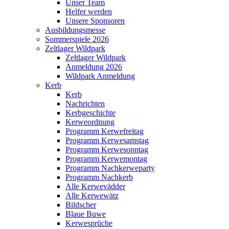
Unser Team
Helfer werden
Unsere Sponsoren
Ausbildungsmesse
Sommerspiele 2026
Zeltlager Wildpark
Zeltlager Wildpark
Anmeldung 2026
Wildpark Anmeldung
Kerb
Kerb
Nachrichten
Kerbgeschichte
Kerweordnung
Programm Kerwefreitag
Programm Kerwesamstag
Programm Kerwesonntag
Programm Kerwemontag
Programm Nachkerweparty
Programm Nachkerb
Alle Kerwevädder
Alle Kerwewätz
Bildscher
Blaue Buwe
Kerwesprüche