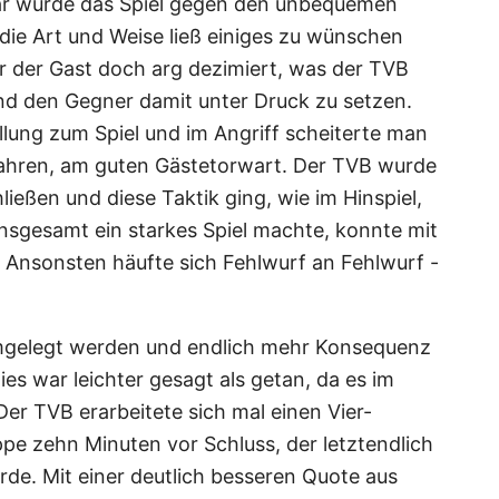
war wurde das Spiel gegen den unbequemen
ie Art und Weise ließ einiges zu wünschen
ar der Gast doch arg dezimiert, was der TVB
nd den Gegner damit unter Druck zu setzen.
llung zum Spiel und im Angriff scheiterte man
Jahren, am guten Gästetorwart. Der TVB wurde
eßen und diese Taktik ging, wie im Hinspiel,
 insgesamt ein starkes Spiel machte, konnte mit
Ansonsten häufte sich Fehlwurf an Fehlwurf -
 umgelegt werden und endlich mehr Konsequenz
es war leichter gesagt als getan, da es im
 Der TVB erarbeitete sich mal einen Vier-
e zehn Minuten vor Schluss, der letztendlich
rde. Mit einer deutlich besseren Quote aus