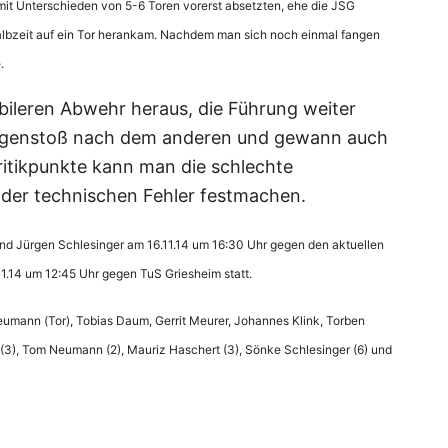
mit Unterschieden von 5-6 Toren vorerst absetzten, ehe die JSG
albzeit auf ein Tor herankam. Nachdem man sich noch einmal fangen
.
bileren Abwehr heraus, die Führung weiter
egenstoß nach dem anderen und gewann auch
Kritikpunkte kann man die schlechte
 der technischen Fehler festmachen.
nd Jürgen Schlesinger am 16.11.14 um 16:30 Uhr gegen den aktuellen
11.14 um 12:45 Uhr gegen TuS Griesheim statt.
eumann (Tor), Tobias Daum, Gerrit Meurer, Johannes Klink, Torben
m (3), Tom Neumann (2), Mauriz Haschert (3), Sönke Schlesinger (6) und