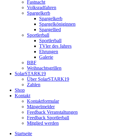
Fastnacht
Volksradfahren
Spargelkerb
Spargelkerb
Spargelköniginnen
Spargellied
Sportlerball
Sportlerball
TVler des Jahres
Ehrungen
Galerie
BBF
Weihnachtsgrillen
SolarSTARK19
Über SolarSTARK19
Zahlen
Shop
Kontakt
Kontaktformular
Mängelmelder
Feedback Veranstaltungen
Feedback Sportlerball
Mitglied werden
Startseite