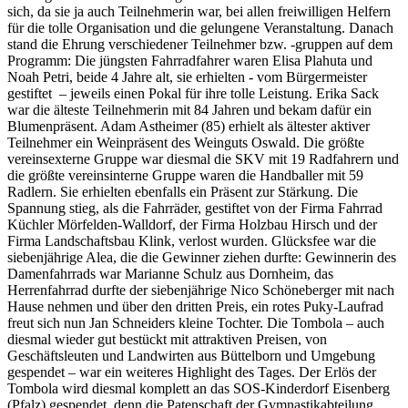
sich, da sie ja auch Teilnehmerin war, bei allen freiwilligen Helfern
für die tolle Organisation und die gelungene Veranstaltung. Danach
stand die Ehrung verschiedener Teilnehmer bzw. -gruppen auf dem
Programm: Die jüngsten Fahrradfahrer waren Elisa Plahuta und
Noah Petri, beide 4 Jahre alt, sie erhielten - vom Bürgermeister
gestiftet – jeweils einen Pokal für ihre tolle Leistung. Erika Sack
war die älteste Teilnehmerin mit 84 Jahren und bekam dafür ein
Blumenpräsent. Adam Astheimer (85) erhielt als ältester aktiver
Teilnehmer ein Weinpräsent des Weinguts Oswald. Die größte
vereinsexterne Gruppe war diesmal die SKV mit 19 Radfahrern und
die größte vereinsinterne Gruppe waren die Handballer mit 59
Radlern. Sie erhielten ebenfalls ein Präsent zur Stärkung. Die
Spannung stieg, als die Fahrräder, gestiftet von der Firma Fahrrad
Küchler Mörfelden-Walldorf, der Firma Holzbau Hirsch und der
Firma Landschaftsbau Klink, verlost wurden. Glücksfee war die
siebenjährige Alea, die die Gewinner ziehen durfte: Gewinnerin des
Damenfahrrads war Marianne Schulz aus Dornheim, das
Herrenfahrrad durfte der siebenjährige Nico Schöneberger mit nach
Hause nehmen und über den dritten Preis, ein rotes Puky-Laufrad
freut sich nun Jan Schneiders kleine Tochter. Die Tombola – auch
diesmal wieder gut bestückt mit attraktiven Preisen, von
Geschäftsleuten und Landwirten aus Büttelborn und Umgebung
gespendet – war ein weiteres Highlight des Tages. Der Erlös der
Tombola wird diesmal komplett an das SOS-Kinderdorf Eisenberg
(Pfalz) gespendet, denn die Patenschaft der Gymnastikabteilung