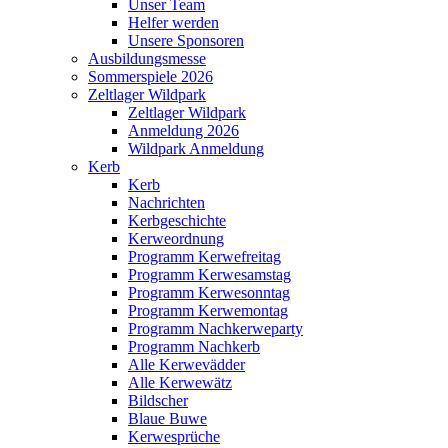
Unser Team
Helfer werden
Unsere Sponsoren
Ausbildungsmesse
Sommerspiele 2026
Zeltlager Wildpark
Zeltlager Wildpark
Anmeldung 2026
Wildpark Anmeldung
Kerb
Kerb
Nachrichten
Kerbgeschichte
Kerweordnung
Programm Kerwefreitag
Programm Kerwesamstag
Programm Kerwesonntag
Programm Kerwemontag
Programm Nachkerweparty
Programm Nachkerb
Alle Kerwevädder
Alle Kerwewätz
Bildscher
Blaue Buwe
Kerwesprüche