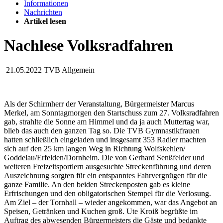
Informationen
Nachrichten
Artikel lesen
Nachlese Volksradfahren
21.05.2022
TVB Allgemein
Als der Schirmherr der Veranstaltung, Bürgermeister Marcus
Merkel, am Sonntagmorgen den Startschuss zum 27. Volksradfahren
gab, strahlte die Sonne am Himmel und da ja auch Muttertag war,
blieb das auch den ganzen Tag so. Die TVB Gymnastikfrauen
hatten schließlich eingeladen und insgesamt 353 Radler machten
sich auf den 25 km langen Weg in Richtung Wolfskehlen/
Goddelau/Erfelden/Dornheim. Die von Gerhard Senßfelder und
weiteren Freizeitsportlern ausgesuchte Streckenführung und deren
Auszeichnung sorgten für ein entspanntes Fahrvergnügen für die
ganze Familie. An den beiden Streckenposten gab es kleine
Erfrischungen und den obligatorischen Stempel für die Verlosung.
Am Ziel – der Tornhall – wieder angekommen, war das Angebot an
Speisen, Getränken und Kuchen groß. Ute Kroiß begrüßte im
Auftrag des abwesenden Bürgermeisters die Gäste und bedankte