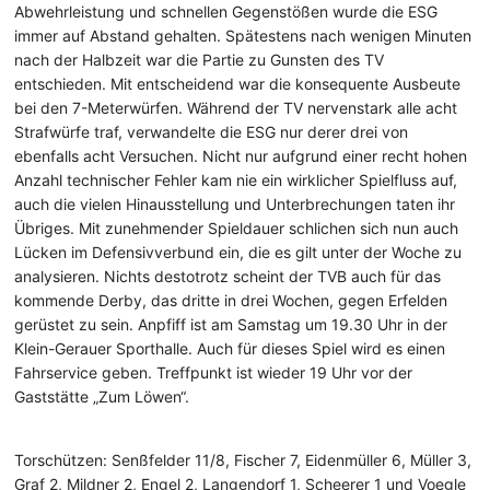
Abwehrleistung und schnellen Gegenstößen wurde die ESG
immer auf Abstand gehalten. Spätestens nach wenigen Minuten
nach der Halbzeit war die Partie zu Gunsten des TV
entschieden. Mit entscheidend war die konsequente Ausbeute
bei den 7-Meterwürfen. Während der TV nervenstark alle acht
Strafwürfe traf, verwandelte die ESG nur derer drei von
ebenfalls acht Versuchen. Nicht nur aufgrund einer recht hohen
Anzahl technischer Fehler kam nie ein wirklicher Spielfluss auf,
auch die vielen Hinausstellung und Unterbrechungen taten ihr
Übriges. Mit zunehmender Spieldauer schlichen sich nun auch
Lücken im Defensivverbund ein, die es gilt unter der Woche zu
analysieren. Nichts destotrotz scheint der TVB auch für das
kommende Derby, das dritte in drei Wochen, gegen Erfelden
gerüstet zu sein. Anpfiff ist am Samstag um 19.30 Uhr in der
Klein-Gerauer Sporthalle. Auch für dieses Spiel wird es einen
Fahrservice geben. Treffpunkt ist wieder 19 Uhr vor der
Gaststätte „Zum Löwen“.
Torschützen: Senßfelder 11/8, Fischer 7, Eidenmüller 6, Müller 3,
Graf 2, Mildner 2, Engel 2, Langendorf 1, Scheerer 1 und
Voegle