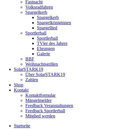
Fastnacht
Volksradfahren
Spargelkerb
Spargelkerb
Spargelköniginnen
Spargellied
Sportlerball
Sportlerball
TVler des Jahres
Ehrungen
Galerie
BBF
Weihnachtsgrillen
SolarSTARK19
Über SolarSTARK19
Zahlen
Shop
Kontakt
Kontaktformular
Mängelmelder
Feedback Veranstaltungen
Feedback Sportlerball
Mitglied werden
Startseite