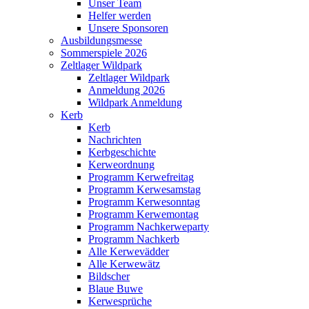
Unser Team
Helfer werden
Unsere Sponsoren
Ausbildungsmesse
Sommerspiele 2026
Zeltlager Wildpark
Zeltlager Wildpark
Anmeldung 2026
Wildpark Anmeldung
Kerb
Kerb
Nachrichten
Kerbgeschichte
Kerweordnung
Programm Kerwefreitag
Programm Kerwesamstag
Programm Kerwesonntag
Programm Kerwemontag
Programm Nachkerweparty
Programm Nachkerb
Alle Kerwevädder
Alle Kerwewätz
Bildscher
Blaue Buwe
Kerwesprüche