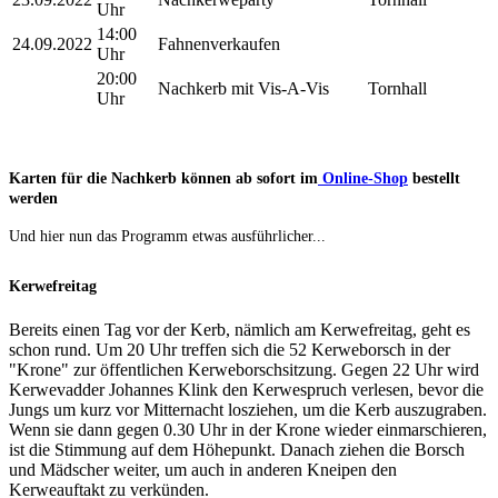
Uhr
14:00
24.09.2022
Fahnenverkaufen
Uhr
20:00
Nachkerb mit Vis-A-Vis
Tornhall
Uhr
Karten für die Nachkerb können ab sofort im
Online-Shop
bestellt
werden
Und hier nun das Programm etwas ausführlicher...
Kerwefreitag
Bereits einen Tag vor der Kerb, nämlich am Kerwefreitag, geht es
schon rund. Um 20 Uhr treffen sich die 52 Kerweborsch in der
"Krone" zur öffentlichen Kerweborschsitzung. Gegen 22 Uhr wird
Kerwevadder Johannes Klink den Kerwespruch verlesen, bevor die
Jungs um kurz vor Mitternacht losziehen, um die Kerb auszugraben.
Wenn sie dann gegen 0.30 Uhr in der Krone wieder einmarschieren,
ist die Stimmung auf dem Höhepunkt. Danach ziehen die Borsch
und Mädscher weiter, um auch in anderen Kneipen den
Kerweauftakt zu verkünden.