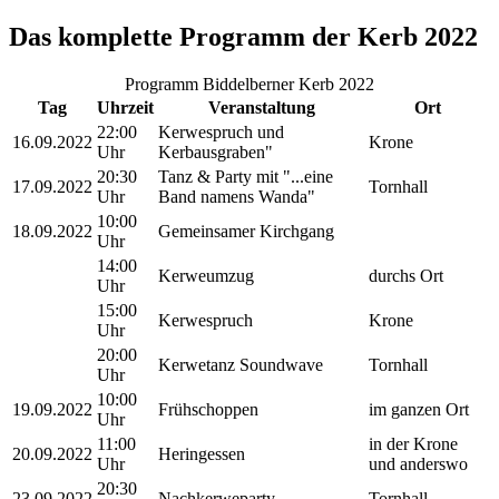
Das komplette Programm der Kerb 2022
Programm Biddelberner Kerb 2022
Tag
Uhrzeit
Veranstaltung
Ort
22:00
Kerwespruch und
16.09.2022
Krone
Uhr
Kerbausgraben"
20:30
Tanz & Party mit "...eine
17.09.2022
Tornhall
Uhr
Band namens Wanda"
10:00
18.09.2022
Gemeinsamer Kirchgang
Uhr
14:00
Kerweumzug
durchs Ort
Uhr
15:00
Kerwespruch
Krone
Uhr
20:00
Kerwetanz Soundwave
Tornhall
Uhr
10:00
19.09.2022
Frühschoppen
im ganzen Ort
Uhr
11:00
in der Krone
20.09.2022
Heringessen
Uhr
und anderswo
20:30
23.09.2022
Nachkerweparty
Tornhall