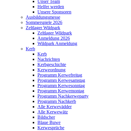
Unser Team
Helfer werden
Unsere Sponsoren
Ausbildungsmesse
Sommerspiele 2026
Zeltlager Wildpark
Zeltlager Wildpark
Anmeldung 2026
Wildpark Anmeldung
Kerb
Kerb
Nachrichten
Kerbgeschichte
Kerweordnung
Programm Kerwefreitag
Programm Kerwesamstag
Programm Kerwesonntag
Programm Kerwemontag
Programm Nachkerweparty
Programm Nachkerb
Alle Kerwevädder
Alle Kerwewätz
Bildscher
Blaue Buwe
Kerwesprüche