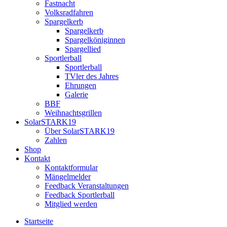
Fastnacht
Volksradfahren
Spargelkerb
Spargelkerb
Spargelköniginnen
Spargellied
Sportlerball
Sportlerball
TVler des Jahres
Ehrungen
Galerie
BBF
Weihnachtsgrillen
SolarSTARK19
Über SolarSTARK19
Zahlen
Shop
Kontakt
Kontaktformular
Mängelmelder
Feedback Veranstaltungen
Feedback Sportlerball
Mitglied werden
Startseite