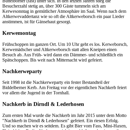
Büttelborner (fast) unter sich. In den letzten Jahren stieg die
Besucherzahl stetig an, über 300 Gäste tummeln sich am
Kerwesonntag in gemütlicher Atmosphäre im Saal. Wenn nach dem
Altkerwevaddertanz wie so oft die Altkerweborsch ein paar Lieder
anstimmen, ist für Gänsehaut gesorgt.
Kerwemontag
Frühschoppen im ganzen Ort. Um 10 Uhr geht es los. Kerweborsch,
Kerwemädscher und Altkerweborsch statt allen Kneipen einen
Besuch ab. Aus Früh- wird dann ein Dämmer- und schließlich ein
Spätschoppen. Bis weit nach Mitternacht wird gefeiert.
Nachkerweparty
Seit 1998 ist die Nachkerweparty ein fester Bestandteil der
Biddelberner Kerb. Am Freitag vor der eigentlichen Nachkerb feiert
vor allem die Jugend in der Tornhall.
Nachkerb in Dirndl & Lederhosen
Zum ersten Mal wurde die Nachkerb im Jahr 2015 unter dem Motto
"Nachkerb in Dirndl & Lederhosen" gefeiert. Ein riesen Erfolg.
Und so machen wir es seitdem. Es gibt Bier vom Fass, Mini-Haxen,