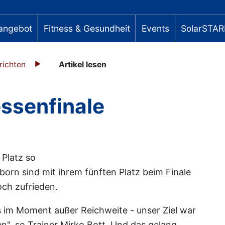
angebot
Fitness & Gesundheit
Events
SolarSTAR
richten
Artikel lesen
essenfinale
 Platz so
orn sind mit ihrem fünften Platz beim Finale
och zufrieden.
s im Moment außer Reichweite - unser Ziel war
en", so Trainer Mirko Bott. Und das gelang