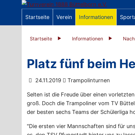
Startseite
Verein
Informationen
Sport
Startseite
Informationen
Nach
Platz fünf beim H
24.11.2019
Trampolinturnen
Selten ist die Freude über einen vorletzten
groß. Doch die Trampoliner vom TV Büttelb
der besten sechs Teams der Schülerliga h
"Die ersten vier Mannschaften sind für un
es, den TSV Pfungstadt hinter uns zu lass