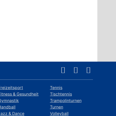
Freizeitsport
Tennis
Fitness & Gesundheit
Tischtennis
Gymnastik
Trampolinturnen
Handball
Turnen
Jazz & Dance
Volleyball