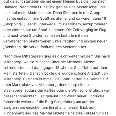
gut gelaunt starteten sie mit einem kleinen Bus die Tour nach
Haibach. Nach dem Frühstück gab es eine Modenschau, die
Lust auf mehr Mode machte. Denn Shoppen in der Gruppe
machte einfach mehr Spaß als alleine, und so waren dann 16
„Shopping-Queens“ unterwegs um zu stöbern, anzuprobieren
oder einfach nur um Spaß zu haben. Die Zeit verging im Flug
und nach zwei Stunden verließen fast alle mit den
verräterischen pinkfarbenen Einkaufstüten und einigen neuen
„Schätzen“ die Verkaufsräume des Modemarktes.
Nach dem Mittagessen ging es gleich weiter mit dem Bus nach
Miltenberg, wo sie zunächst über die Michaelis-Messe
schlenderten und dann gegen 15 Uhr zur Schifffahrt auf dem
Main starteten. Danach lockte die wunderschöne Altstadt von
Miltenberg zu einem Bummel. Viel Spaß hatten die Damen auf
dem Marktplatz von Miltenberg, denn es spielte eine
Blaskapelle, sodass der Kaffee oder die Weinschorle gleich viel
besser schmeckten. Gut gelaunt und voller neuer Eindrücke
fuhren sie weiter auf die Burg Clingenburg um auf der
Burgterrasse einzukehren. Ein phänomenaler Blick auf
Klingenberg und das Maintal bildeten eine tolle Kulisse für das