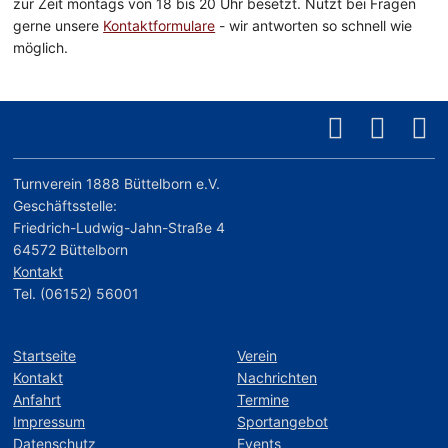
zur Zeit montags von 18 bis 20 Uhr besetzt. Nutzt bei Fragen
gerne unsere
Kontaktformulare
- wir antworten so schnell wie
möglich.
Turnverein 1888 Büttelborn e.V.
Geschäftsstelle:
Friedrich-Ludwig-Jahn-Straße 4
64572 Büttelborn
Kontakt
Tel. (06152) 56001
Startseite
Verein
Kontakt
Nachrichten
Anfahrt
Termine
Impressum
Sportangebot
Datenschutz
Events