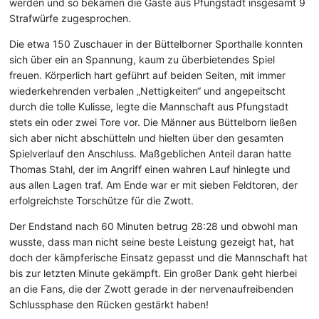
werden und so bekamen die Gäste aus Pfungstadt insgesamt 9
Strafwürfe zugesprochen.
Die etwa 150 Zuschauer in der Büttelborner Sporthalle konnten
sich über ein an Spannung, kaum zu überbietendes Spiel
freuen. Körperlich hart geführt auf beiden Seiten, mit immer
wiederkehrenden verbalen „Nettigkeiten“ und angepeitscht
durch die tolle Kulisse, legte die Mannschaft aus Pfungstadt
stets ein oder zwei Tore vor. Die Männer aus Büttelborn ließen
sich aber nicht abschütteln und hielten über den gesamten
Spielverlauf den Anschluss. Maßgeblichen Anteil daran hatte
Thomas Stahl, der im Angriff einen wahren Lauf hinlegte und
aus allen Lagen traf. Am Ende war er mit sieben Feldtoren, der
erfolgreichste Torschütze für die Zwott.
Der Endstand nach 60 Minuten betrug 28:28 und obwohl man
wusste, dass man nicht seine beste Leistung gezeigt hat, hat
doch der kämpferische Einsatz gepasst und die Mannschaft hat
bis zur letzten Minute gekämpft. Ein großer Dank geht hierbei
an die Fans, die der Zwott gerade in der nervenaufreibenden
Schlussphase den Rücken gestärkt haben!