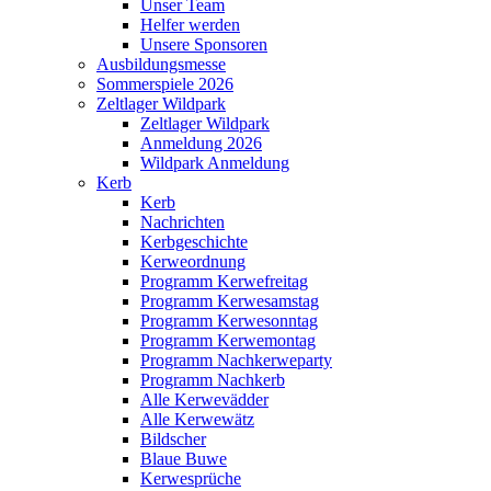
Unser Team
Helfer werden
Unsere Sponsoren
Ausbildungsmesse
Sommerspiele 2026
Zeltlager Wildpark
Zeltlager Wildpark
Anmeldung 2026
Wildpark Anmeldung
Kerb
Kerb
Nachrichten
Kerbgeschichte
Kerweordnung
Programm Kerwefreitag
Programm Kerwesamstag
Programm Kerwesonntag
Programm Kerwemontag
Programm Nachkerweparty
Programm Nachkerb
Alle Kerwevädder
Alle Kerwewätz
Bildscher
Blaue Buwe
Kerwesprüche