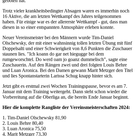
geboten hat.
Trotz vieler krankheitsbedingter Absagen waren es immerhin noch
16 Aktive, die am letzten Wettkampf des Jahres teilgenommen
haben. Für einige war es der allererste Wettkampf - gut, dass man
diesen in so einer entspannten Atmosphäre erleben konnte.
Neuer Vereinsmeister bei den Männern wurde Tim-Daniel
Olschewsky, der mit einer wahnsinnig tollen letzten Übung mit fünf
Doppelsalti und einer Schwierigkeit von 8,6 Punkten die Zuschauer
staunen lies. "Ich koann do gar net hiegugge bei dem
rumgeworschtel. Do werd oam jo goanz dummelisch", sagte eine
Zuschauerin. Auf den Rängen zwei und drei folgten Louis Behre
und Luan Aronica. Bei den Damen gewann Marit Metzger den Titel
und lies Spontanstarterin Larissa Schug knapp hinter sich.
Jetzt gibt es erstmal zwei Wochen Trainingspause, bevor es am 7.
Januar mit dem Training weitergeht. Dann steht schon wieder die
Vorbereitung auf die Oberliga an, die bereits Ende Januar beginnt.
Hier die komplette Rangliste der Vereinsmeisterschaften 2024:
1. Tim-Daniel Olschewsky 81,90
2. Louis Behre 80,40
3. Luan Aronica 75,50
4. Marit Metzger 73,30