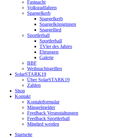
Fastnacht
Volksradfahren
Spargelkerb
Spargelkerb
Spargelköniginnen
Spargellied
Sportlerball
Sportlerball
TVler des Jahres
Ehrungen
Galerie
BBF
Weihnachtsgrillen
SolarSTARK19
Über SolarSTARK19
Zahlen
Shop
Kontakt
Kontaktformular
Mängelmelder
Feedback Veranstaltungen
Feedback Sportlerball
Mitglied werden
Startseite