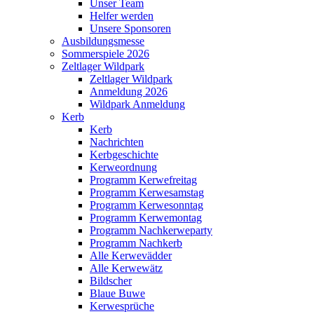
Unser Team
Helfer werden
Unsere Sponsoren
Ausbildungsmesse
Sommerspiele 2026
Zeltlager Wildpark
Zeltlager Wildpark
Anmeldung 2026
Wildpark Anmeldung
Kerb
Kerb
Nachrichten
Kerbgeschichte
Kerweordnung
Programm Kerwefreitag
Programm Kerwesamstag
Programm Kerwesonntag
Programm Kerwemontag
Programm Nachkerweparty
Programm Nachkerb
Alle Kerwevädder
Alle Kerwewätz
Bildscher
Blaue Buwe
Kerwesprüche