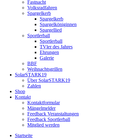
Fastnacht
Volksradfahren
Spargelkerb
Spargelkerb
Spargelköniginnen
Spargellied
Sportlerball
Sportlerball
TVler des Jahres
Ehrungen
Galerie
BBF
Weihnachtsgrillen
SolarSTARK19
Über SolarSTARK19
Zahlen
Shop
Kontakt
Kontaktformular
Mängelmelder
Feedback Veranstaltungen
Feedback Sportlerball
Mitglied werden
Startseite