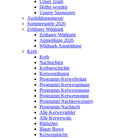
Unser Team
Helfer werden
Unsere Sponsoren
Ausbildungsmesse
Sommerspiele 2026
Zeltlager Wildpark
Zeltlager Wildpark
Anmeldung 2026
Wildpark Anmeldung
Kerb
Kerb
Nachrichten
Kerbgeschichte
Kerweordnung
Programm Kerwefreitag
Programm Kerwesamstag
Programm Kerwesonntag
Programm Kerwemontag
Programm Nachkerweparty
Programm Nachkerb
Alle Kerwevädder
Alle Kerwewätz
Bildscher
Blaue Buwe
Kerwesprüche