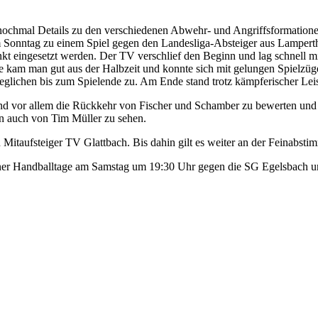
 nochmal Details zu den verschiedenen Abwehr- und Angriffsformation
am Sonntag zu einem Spiel gegen den Landesliga-Absteiger aus Lamper
t eingesetzt werden. Der TV verschlief den Beginn und lag schnell mi
e kam man gut aus der Halbzeit und konnte sich mit gelungen Spielzüge
eglichen bis zum Spielende zu. Am Ende stand trotz kämpferischer Le
 sind vor allem die Rückkehr von Fischer und Schamber zu bewerten un
en auch von Tim Müller zu sehen.
fsteiger TV Glattbach. Bis dahin gilt es weiter an der Feinabstimmu
r Handballtage am Samstag um 19:30 Uhr gegen die SG Egelsbach un