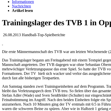
Informationen
Nachrichten
Artikel lesen
Trainingslager des TVB 1 in O
26.08.2013
Handball-Top-Spielberichte
Die erste Männermannschaft des TVB war am letzten Wochenende (23.
Das Trainingslager begann am Freitagabend mit einem Testspiel geg
Mannschaft angetreten. Der TVB dagegen war ohne Sebastian Obermül
mehrwöchiger Verletzungspause das erste Spiel. So hatte der TVB vor 
Formationen. Der TV hielt sich wacker und verlor das ausgeglichene
durch fast alle bisherigen Testpartien.
Am Samstag standen zwei Trainingseinheiten auf dem Programm. Train
bleibt das Verletzungspech dem TVB treu. So fielen über das gesam
Stefan Adler (Wade) und Sven Senßfelder (Schulter) nur eingeschrän
Feinabstimmung im Angriff. Nach den beiden Einheiten folgte ein Sp
anzumerken. Nach 10 Minuten ging der TV erstmals mit 6:5 in Führung
waren die schweren Beine zu spüren. Aber wie in Halbzeit 1 gelang