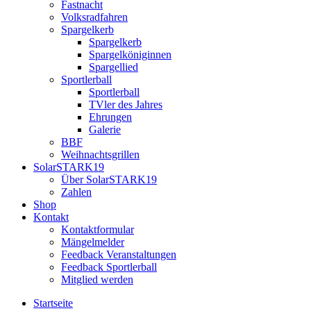
Fastnacht
Volksradfahren
Spargelkerb
Spargelkerb
Spargelköniginnen
Spargellied
Sportlerball
Sportlerball
TVler des Jahres
Ehrungen
Galerie
BBF
Weihnachtsgrillen
SolarSTARK19
Über SolarSTARK19
Zahlen
Shop
Kontakt
Kontaktformular
Mängelmelder
Feedback Veranstaltungen
Feedback Sportlerball
Mitglied werden
Startseite