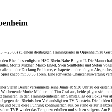
ppenheim
 – 25.08) zu einem dreitägigen Trainingslager in Oppenheim zu Gast
en den Rheinhessenligisten HSG Rhein-Nahe Bingen II. Die Mannschaft
ler, Moritz Mildner, Marco Engel, Sven Senßfelder und Stefan Vogel
allem in der Deckung Probleme, es haperte an der nötigen Absprache. N
 Spiel knapp mit 30:35 Toren. Eine schwache Chancenauswertung verhin
er Stefan Beißer versammelte seine Jungs ab 9:30 Uhr zu der ersten z
te Wochenende Moritz Mildner und Tim Graf aus, beide plagen sich mi
kt trainieren. In den Trainingseinheiten am Samstag lag der Fokus vo
iel gegen den Rheinischen Verbandsligisten TV Nierstein. Die beiden
 und baute diese Führung kontinuierlich aus. So stand es zur Halbzei
 es dem TVB wieder das Tempo zu erhöhen und sich zu steigern. Am En