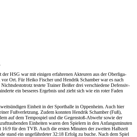
.
 der HSG war mit einigen erfahrenen Akteuren aus der Oberliga-
 vor Ort. Für Heiko Fischer und Hendrik Schamber war es nach
ichtsdestotrotz testete Trainer Beißer drei verschiedene Defensiv-
derte ein besseres Ergebnis und zieht sich wie ein roter Faden
weitsündigen Einheit in der Sporthalle in Oppenheim. Auch hier
t einer Fußverletzung. Zudem konnten Hendrik Schamber (Fuß),
r allem auf dem Tempospiel und die Gegenstoß-Abwehr sowie der
 kraftraubenden Einheiten waren den Spielern in den Anfangsminuten
t 16:9 für den TVB. Auch die ersten Minuten der zweiten Halbzeit
de stand ein ungefährdeter 32:18 Erfolg zu buche. Nach dem Spiel