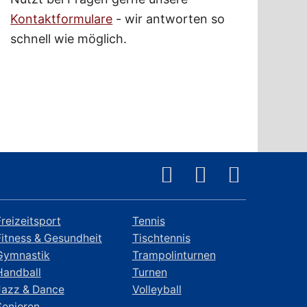
Kontaktformulare
- wir antworten so
schnell wie möglich.
Freizeitsport
Tennis
Fitness & Gesundheit
Tischtennis
Gymnastik
Trampolinturnen
Handball
Turnen
Jazz & Dance
Volleyball
Senioren