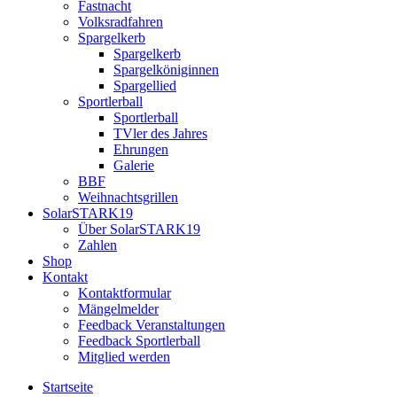
Fastnacht
Volksradfahren
Spargelkerb
Spargelkerb
Spargelköniginnen
Spargellied
Sportlerball
Sportlerball
TVler des Jahres
Ehrungen
Galerie
BBF
Weihnachtsgrillen
SolarSTARK19
Über SolarSTARK19
Zahlen
Shop
Kontakt
Kontaktformular
Mängelmelder
Feedback Veranstaltungen
Feedback Sportlerball
Mitglied werden
Startseite