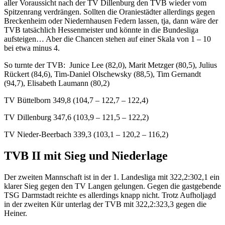
aller Voraussicht nach der TV Dillenburg den TVB wieder vom
Spitzenrang verdrängen. Sollten die Oraniestädter allerdings gegen
Breckenheim oder Niedernhausen Federn lassen, tja, dann wäre der
TVB tatsächlich Hessenmeister und könnte in die Bundesliga
aufsteigen… Aber die Chancen stehen auf einer Skala von 1 – 10
bei etwa minus 4.
So turnte der TVB: Junice Lee (82,0), Marit Metzger (80,5), Julius
Rückert (84,6), Tim-Daniel Olschewsky (88,5), Tim Gernandt
(94,7), Elisabeth Laumann (80,2)
TV Büttelborn 349,8 (104,7 – 122,7 – 122,4)
TV Dillenburg 347,6 (103,9 – 121,5 – 122,2)
TV Nieder-Beerbach 339,3 (103,1 – 120,2 – 116,2)
TVB II mit Sieg und Niederlage
Der zweiten Mannschaft ist in der 1. Landesliga mit 322,2:302,1 ein
klarer Sieg gegen den TV Langen gelungen. Gegen die gastgebende
TSG Darmstadt reichte es allerdings knapp nicht. Trotz Aufholjagd
in der zweiten Kür unterlag der TVB mit 322,2:323,3 gegen die
Heiner.