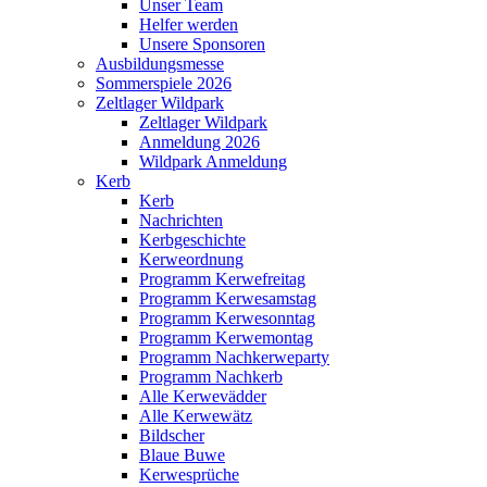
Unser Team
Helfer werden
Unsere Sponsoren
Ausbildungsmesse
Sommerspiele 2026
Zeltlager Wildpark
Zeltlager Wildpark
Anmeldung 2026
Wildpark Anmeldung
Kerb
Kerb
Nachrichten
Kerbgeschichte
Kerweordnung
Programm Kerwefreitag
Programm Kerwesamstag
Programm Kerwesonntag
Programm Kerwemontag
Programm Nachkerweparty
Programm Nachkerb
Alle Kerwevädder
Alle Kerwewätz
Bildscher
Blaue Buwe
Kerwesprüche