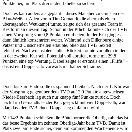
Punkte her, um Platz drei in der Tabelle zu sichern.
Doch es kam anders als geplant – dieses Mal aber zu Gunsten der
Blau-Weißen. Allen voran Tim Gernandt, die abermals einen
überragenden Wettkampf turnte, zeigte sich das gesamte Team in
Bestform an diesem Tag. Schon in der Pflicht konnte sich der TVB
einen Vorsprung von 0,8 Punkten erarbeiten. In der Kür ging es
dann ähnlich konzentriert weiter. Während sich Dillenburg einige
Patzer und Unsicherheiten erlaubte, blieb das TVB-Sextett
fehlerfrei. Nachwuchstalent Julius Rückert konnte vor allem in der
in der zweiten Kür sein Potential voll abrufen, turnte mit 29,8
Punkten eine top Wertung. Dabei zeigte er erstmals einen „Fliffis“ –
das ist ein Doppelsalto vorwärts mit halber Schraube.
Doch bis zum Ende sollte es spannend bleiben. Nach der 1. Kür war
der Vorsprung gegenüber dem TVD auf 2,0 Punkte angewachsen,
Nieder-Beerbach lag auch nur knapp fünf Punkte zurück. Doch
nach Tim Gernandts letzter Kür, gespickt mit vier Doppelsalti, war
klar, dass der TVB einen Doppelsieg einfahren wird.
Mit 14:2 Punkten schließen die Büttelborner die Oberliga ab, das ist
das beste Ergebnis im zehnten Oberliga-Jahr beim TVB. Damit ist
Platz zwei am Ende sicher, denn am kommenden Wochenende wird