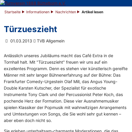
Startseite
Informationen
Nachrichten
Artikel lesen
Türzueszieht
01.03.2013
TVB Allgemein
Anlässlich unseres Jubiläums macht das Café Extra in de
Tornhall halt. Mit "Türzueszieht" freuen wir uns auf ein
exzellentes Programm. Denn es stehen vier künstlerisch gereifte
Männer mit sehr langer Bühnenerfahrung auf der Bühne: Das
Frankfurter Comedy-Urgestein Olaf Mill, das Angus Young-
Double Karsten Kutscher, der Spezialist für exotische
Instrumente Tony Clark und der Percussionist Peter Koch, das
pochende Herz der Formation. Diese vier Ausnahmemusiker
spielen Klassiker der Popmusik mit wahnwitzigen Arrangements
und Umtextungen von Songs, die Sie wohl sehr gut kennen –
aber eben doch nicht so.
Sie erleben unterhaltsam-charmante Moderationen, die das