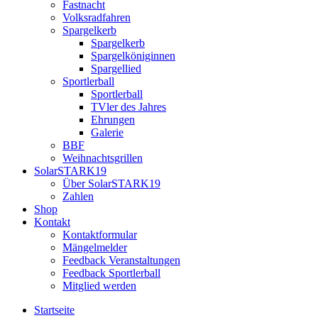
Fastnacht
Volksradfahren
Spargelkerb
Spargelkerb
Spargelköniginnen
Spargellied
Sportlerball
Sportlerball
TVler des Jahres
Ehrungen
Galerie
BBF
Weihnachtsgrillen
SolarSTARK19
Über SolarSTARK19
Zahlen
Shop
Kontakt
Kontaktformular
Mängelmelder
Feedback Veranstaltungen
Feedback Sportlerball
Mitglied werden
Startseite