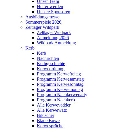
Unser Team
Helfer werden
Unsere Sponsoren
Ausbildungsmesse
Sommerspiele 2026
Zeltlager Wildpark
Zeltlager Wildpark
Anmeldung 2026
Wildpark Anmeldung
Kerb
Kerb
Nachrichten
Kerbgeschichte
Kerweordnung
Programm Kerwefreitag
Programm Kerwesamstag
Programm Kerwesonntag
Programm Kerwemontag
Programm Nachkerweparty
Programm Nachkerb
Alle Kerwevädder
Alle Kerwewätz
Bildscher
Blaue Buwe
Kerwesprüche