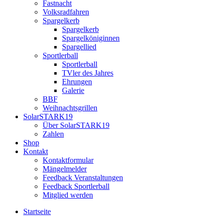
Fastnacht
Volksradfahren
Spargelkerb
Spargelkerb
Spargelköniginnen
Spargellied
Sportlerball
Sportlerball
TVler des Jahres
Ehrungen
Galerie
BBF
Weihnachtsgrillen
SolarSTARK19
Über SolarSTARK19
Zahlen
Shop
Kontakt
Kontaktformular
Mängelmelder
Feedback Veranstaltungen
Feedback Sportlerball
Mitglied werden
Startseite