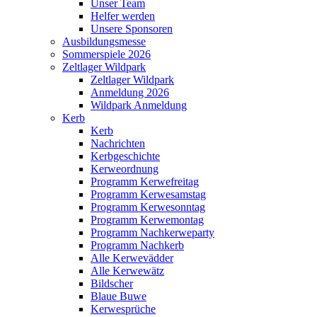
Unser Team
Helfer werden
Unsere Sponsoren
Ausbildungsmesse
Sommerspiele 2026
Zeltlager Wildpark
Zeltlager Wildpark
Anmeldung 2026
Wildpark Anmeldung
Kerb
Kerb
Nachrichten
Kerbgeschichte
Kerweordnung
Programm Kerwefreitag
Programm Kerwesamstag
Programm Kerwesonntag
Programm Kerwemontag
Programm Nachkerweparty
Programm Nachkerb
Alle Kerwevädder
Alle Kerwewätz
Bildscher
Blaue Buwe
Kerwesprüche