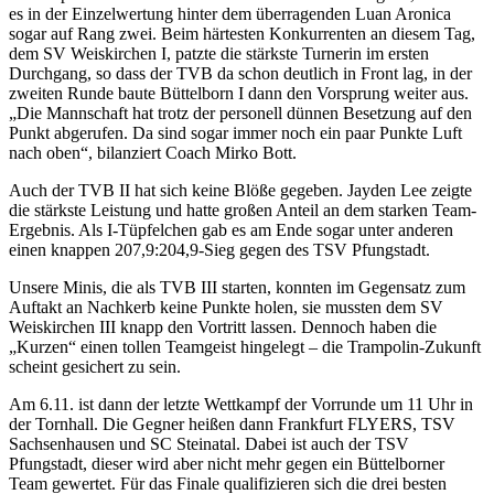
es in der Einzelwertung hinter dem überragenden Luan Aronica
sogar auf Rang zwei. Beim härtesten Konkurrenten an diesem Tag,
dem SV Weiskirchen I, patzte die stärkste Turnerin im ersten
Durchgang, so dass der TVB da schon deutlich in Front lag, in der
zweiten Runde baute Büttelborn I dann den Vorsprung weiter aus.
„Die Mannschaft hat trotz der personell dünnen Besetzung auf den
Punkt abgerufen. Da sind sogar immer noch ein paar Punkte Luft
nach oben“, bilanziert Coach Mirko Bott.
Auch der TVB II hat sich keine Blöße gegeben. Jayden Lee zeigte
die stärkste Leistung und hatte großen Anteil an dem starken Team-
Ergebnis. Als I-Tüpfelchen gab es am Ende sogar unter anderen
einen knappen 207,9:204,9-Sieg gegen des TSV Pfungstadt.
Unsere Minis, die als TVB III starten, konnten im Gegensatz zum
Auftakt an Nachkerb keine Punkte holen, sie mussten dem SV
Weiskirchen III knapp den Vortritt lassen. Dennoch haben die
„Kurzen“ einen tollen Teamgeist hingelegt – die Trampolin-Zukunft
scheint gesichert zu sein.
Am 6.11. ist dann der letzte Wettkampf der Vorrunde um 11 Uhr in
der Tornhall. Die Gegner heißen dann Frankfurt FLYERS, TSV
Sachsenhausen und SC Steinatal. Dabei ist auch der TSV
Pfungstadt, dieser wird aber nicht mehr gegen ein Büttelborner
Team gewertet. Für das Finale qualifizieren sich die drei besten