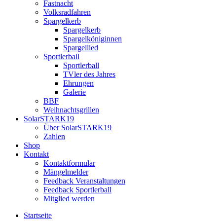
Fastnacht
Volksradfahren
Spargelkerb
Spargelkerb
Spargelköniginnen
Spargellied
Sportlerball
Sportlerball
TVler des Jahres
Ehrungen
Galerie
BBF
Weihnachtsgrillen
SolarSTARK19
Über SolarSTARK19
Zahlen
Shop
Kontakt
Kontaktformular
Mängelmelder
Feedback Veranstaltungen
Feedback Sportlerball
Mitglied werden
Startseite