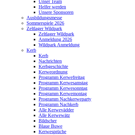
Unser Team
Helfer werden
Unsere Sponsoren
Ausbildungsmesse
Sommerspiele 2026
Zeltlager Wildpark
Zeltlager Wildpark
Anmeldung 2026
Wildpark Anmeldung
Kerb
Kerb
Nachrichten
Kerbgeschichte
Kerweordnung
Programm Kerwefreitag
Programm Kerwesamstag
Programm Kerwesonntag
Programm Kerwemontag
Programm Nachkerweparty
Programm Nachkerb
Alle Kerwevädder
Alle Kerwewätz
Bildscher
Blaue Buwe
Kerwesprüche