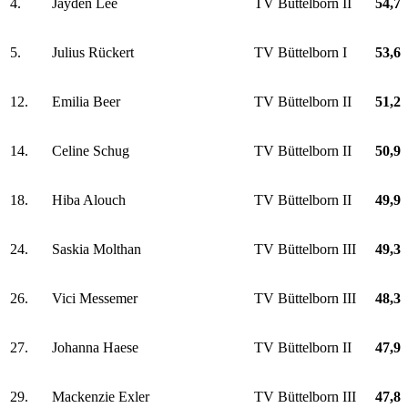
4.
Jayden Lee
TV Büttelborn II
54,7
5.
Julius Rückert
TV Büttelborn I
53,6
12.
Emilia Beer
TV Büttelborn II
51,2
14.
Celine Schug
TV Büttelborn II
50,9
18.
Hiba Alouch
TV Büttelborn II
49,9
24.
Saskia Molthan
TV Büttelborn III
49,3
26.
Vici Messemer
TV Büttelborn III
48,3
27.
Johanna Haese
TV Büttelborn II
47,9
29.
Mackenzie Exler
TV Büttelborn III
47,8