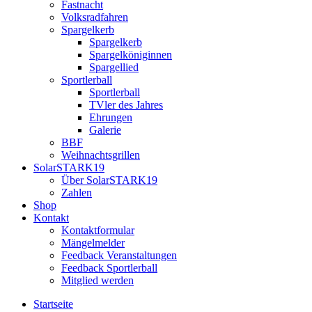
Fastnacht
Volksradfahren
Spargelkerb
Spargelkerb
Spargelköniginnen
Spargellied
Sportlerball
Sportlerball
TVler des Jahres
Ehrungen
Galerie
BBF
Weihnachtsgrillen
SolarSTARK19
Über SolarSTARK19
Zahlen
Shop
Kontakt
Kontaktformular
Mängelmelder
Feedback Veranstaltungen
Feedback Sportlerball
Mitglied werden
Startseite