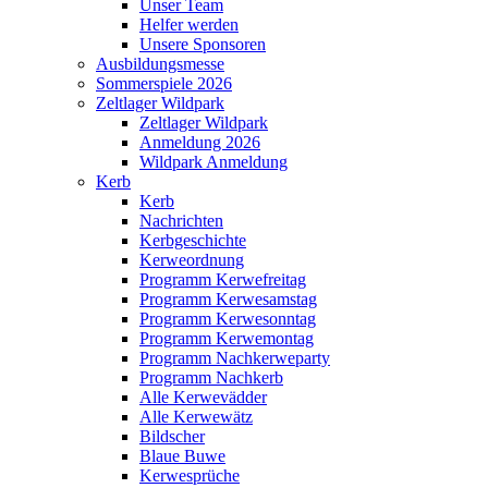
Unser Team
Helfer werden
Unsere Sponsoren
Ausbildungsmesse
Sommerspiele 2026
Zeltlager Wildpark
Zeltlager Wildpark
Anmeldung 2026
Wildpark Anmeldung
Kerb
Kerb
Nachrichten
Kerbgeschichte
Kerweordnung
Programm Kerwefreitag
Programm Kerwesamstag
Programm Kerwesonntag
Programm Kerwemontag
Programm Nachkerweparty
Programm Nachkerb
Alle Kerwevädder
Alle Kerwewätz
Bildscher
Blaue Buwe
Kerwesprüche