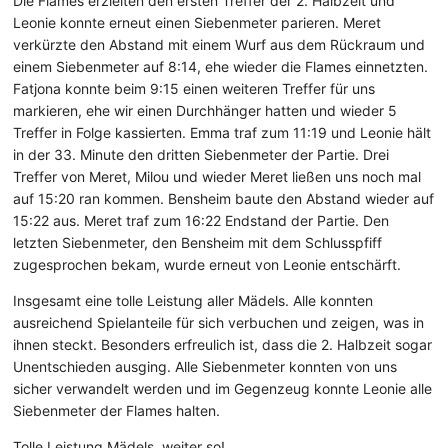
Die Flames erzielten den ersten Treffer der 2. Halbzeit und
Leonie konnte erneut einen Siebenmeter parieren. Meret
verkürzte den Abstand mit einem Wurf aus dem Rückraum und
einem Siebenmeter auf 8:14, ehe wieder die Flames einnetzten.
Fatjona konnte beim 9:15 einen weiteren Treffer für uns
markieren, ehe wir einen Durchhänger hatten und wieder 5
Treffer in Folge kassierten. Emma traf zum 11:19 und Leonie hält
in der 33. Minute den dritten Siebenmeter der Partie. Drei
Treffer von Meret, Milou und wieder Meret ließen uns noch mal
auf 15:20 ran kommen. Bensheim baute den Abstand wieder auf
15:22 aus. Meret traf zum 16:22 Endstand der Partie. Den
letzten Siebenmeter, den Bensheim mit dem Schlusspfiff
zugesprochen bekam, wurde erneut von Leonie entschärft.
Insgesamt eine tolle Leistung aller Mädels. Alle konnten
ausreichend Spielanteile für sich verbuchen und zeigen, was in
ihnen steckt. Besonders erfreulich ist, dass die 2. Halbzeit sogar
Unentschieden ausging. Alle Siebenmeter konnten von uns
sicher verwandelt werden und im Gegenzeug konnte Leonie alle
Siebenmeter der Flames halten.
Tolle Leistung Mädels, weiter so!