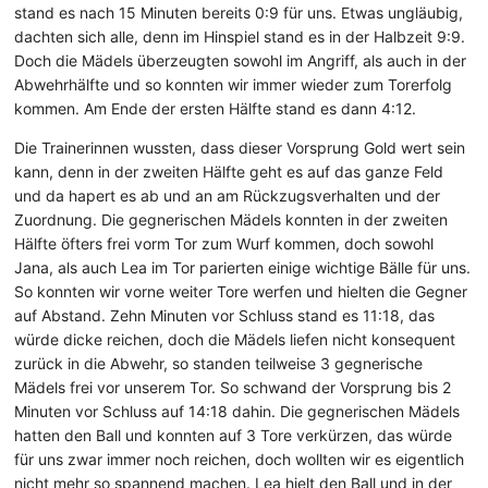
stand es nach 15 Minuten bereits 0:9 für uns. Etwas ungläubig,
dachten sich alle, denn im Hinspiel stand es in der Halbzeit 9:9.
Doch die Mädels überzeugten sowohl im Angriff, als auch in der
Abwehrhälfte und so konnten wir immer wieder zum Torerfolg
kommen. Am Ende der ersten Hälfte stand es dann 4:12.
Die Trainerinnen wussten, dass dieser Vorsprung Gold wert sein
kann, denn in der zweiten Hälfte geht es auf das ganze Feld
und da hapert es ab und an am Rückzugsverhalten und der
Zuordnung. Die gegnerischen Mädels konnten in der zweiten
Hälfte öfters frei vorm Tor zum Wurf kommen, doch sowohl
Jana, als auch Lea im Tor parierten einige wichtige Bälle für uns.
So konnten wir vorne weiter Tore werfen und hielten die Gegner
auf Abstand. Zehn Minuten vor Schluss stand es 11:18, das
würde dicke reichen, doch die Mädels liefen nicht konsequent
zurück in die Abwehr, so standen teilweise 3 gegnerische
Mädels frei vor unserem Tor. So schwand der Vorsprung bis 2
Minuten vor Schluss auf 14:18 dahin. Die gegnerischen Mädels
hatten den Ball und konnten auf 3 Tore verkürzen, das würde
für uns zwar immer noch reichen, doch wollten wir es eigentlich
nicht mehr so spannend machen. Lea hielt den Ball und in der