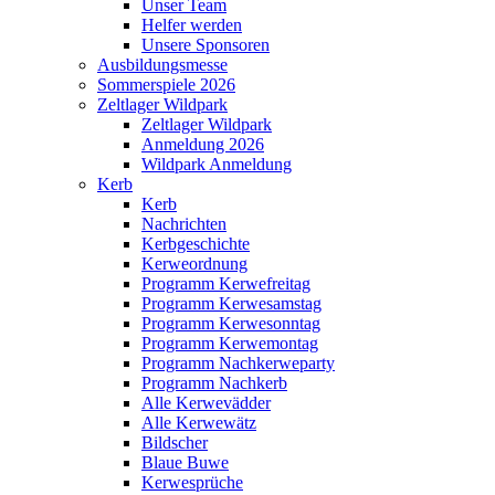
Unser Team
Helfer werden
Unsere Sponsoren
Ausbildungsmesse
Sommerspiele 2026
Zeltlager Wildpark
Zeltlager Wildpark
Anmeldung 2026
Wildpark Anmeldung
Kerb
Kerb
Nachrichten
Kerbgeschichte
Kerweordnung
Programm Kerwefreitag
Programm Kerwesamstag
Programm Kerwesonntag
Programm Kerwemontag
Programm Nachkerweparty
Programm Nachkerb
Alle Kerwevädder
Alle Kerwewätz
Bildscher
Blaue Buwe
Kerwesprüche