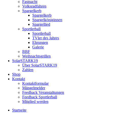
Fastnacht
Volksradfahren
Spargelkerb
Spargelkerb
Spargelköniginnen
Spargellied
Sportlerball
Sportlerball
TVler des Jahres
Ehrungen
Galerie
BBF
Weihnachtsgrillen
SolarSTARK19
Über SolarSTARK19
Zahlen
Shop
Kontakt
Kontaktformular
Mängelmelder
Feedback Veranstaltungen
Feedback Sportlerball
Mitglied werden
Startseite