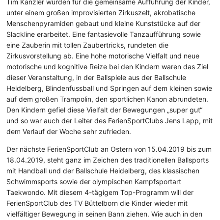
Tim Kanzler wurden für die gemeinsame Aufführung der Kinder,
unter einem großen improvisierten Zirkuszelt, akrobatische
Menschenpyramiden gebaut und kleine Kunststücke auf der
Slackline erarbeitet. Eine fantasievolle Tanzaufführung sowie
eine Zauberin mit tollen Zaubertricks, rundeten die
Zirkusvorstellung ab. Eine hohe motorische Vielfalt und neue
motorische und kognitive Reize bei den Kindern waren das Ziel
dieser Veranstaltung, in der Ballspiele aus der Ballschule
Heidelberg, Blindenfussball und Springen auf dem kleinen sowie
auf dem großen Trampolin, den sportlichen Kanon abrundeten.
Den Kindern gefiel diese Vielfalt der Bewegungen „super gut“
und so war auch der Leiter des FerienSportClubs Jens Lapp, mit
dem Verlauf der Woche sehr zufrieden.
Der nächste FerienSportClub an Ostern von 15.04.2019 bis zum
18.04.2019, steht ganz im Zeichen des traditionellen Ballsports
mit Handball und der Ballschule Heidelberg, des klassischen
Schwimmsports sowie der olympischen Kampfsportart
Taekwondo. Mit diesem 4-tägigem Top-Programm will der
FerienSportClub des TV Büttelborn die Kinder wieder mit
vielfältiger Bewegung in seinen Bann ziehen. Wie auch in den