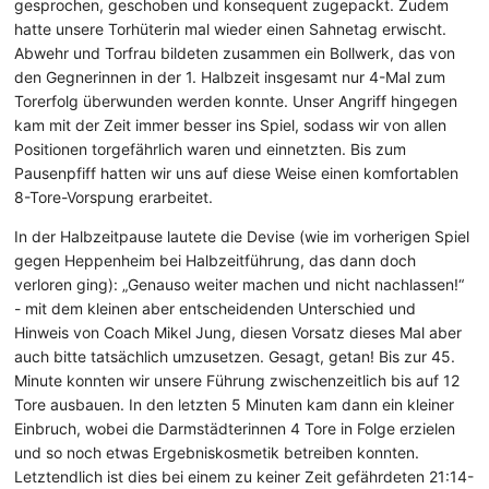
gesprochen, geschoben und konsequent zugepackt. Zudem
hatte unsere Torhüterin mal wieder einen Sahnetag erwischt.
Abwehr und Torfrau bildeten zusammen ein Bollwerk, das von
den Gegnerinnen in der 1. Halbzeit insgesamt nur 4-Mal zum
Torerfolg überwunden werden konnte. Unser Angriff hingegen
kam mit der Zeit immer besser ins Spiel, sodass wir von allen
Positionen torgefährlich waren und einnetzten. Bis zum
Pausenpfiff hatten wir uns auf diese Weise einen komfortablen
8-Tore-Vorspung erarbeitet.
In der Halbzeitpause lautete die Devise (wie im vorherigen Spiel
gegen Heppenheim bei Halbzeitführung, das dann doch
verloren ging): „Genauso weiter machen und nicht nachlassen!“
- mit dem kleinen aber entscheidenden Unterschied und
Hinweis von Coach Mikel Jung, diesen Vorsatz dieses Mal aber
auch bitte tatsächlich umzusetzen. Gesagt, getan! Bis zur 45.
Minute konnten wir unsere Führung zwischenzeitlich bis auf 12
Tore ausbauen. In den letzten 5 Minuten kam dann ein kleiner
Einbruch, wobei die Darmstädterinnen 4 Tore in Folge erzielen
und so noch etwas Ergebniskosmetik betreiben konnten.
Letztendlich ist dies bei einem zu keiner Zeit gefährdeten 21:14-