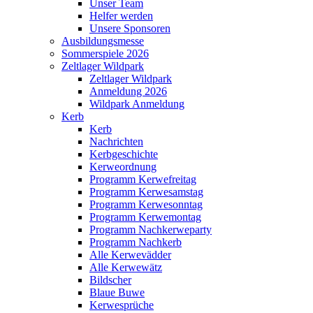
Unser Team
Helfer werden
Unsere Sponsoren
Ausbildungsmesse
Sommerspiele 2026
Zeltlager Wildpark
Zeltlager Wildpark
Anmeldung 2026
Wildpark Anmeldung
Kerb
Kerb
Nachrichten
Kerbgeschichte
Kerweordnung
Programm Kerwefreitag
Programm Kerwesamstag
Programm Kerwesonntag
Programm Kerwemontag
Programm Nachkerweparty
Programm Nachkerb
Alle Kerwevädder
Alle Kerwewätz
Bildscher
Blaue Buwe
Kerwesprüche