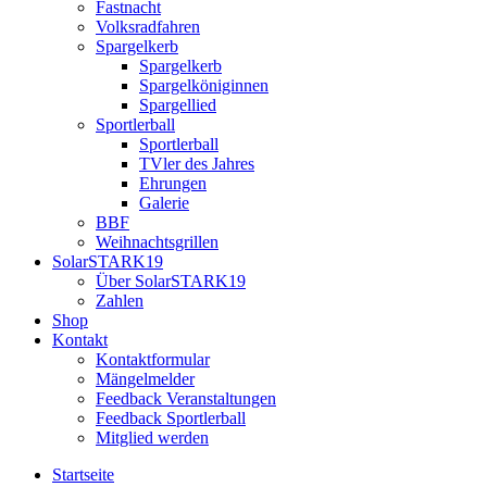
Fastnacht
Volksradfahren
Spargelkerb
Spargelkerb
Spargelköniginnen
Spargellied
Sportlerball
Sportlerball
TVler des Jahres
Ehrungen
Galerie
BBF
Weihnachtsgrillen
SolarSTARK19
Über SolarSTARK19
Zahlen
Shop
Kontakt
Kontaktformular
Mängelmelder
Feedback Veranstaltungen
Feedback Sportlerball
Mitglied werden
Startseite