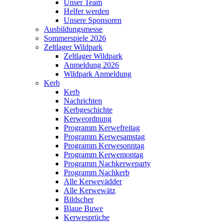
Unser Team
Helfer werden
Unsere Sponsoren
Ausbildungsmesse
Sommerspiele 2026
Zeltlager Wildpark
Zeltlager Wildpark
Anmeldung 2026
Wildpark Anmeldung
Kerb
Kerb
Nachrichten
Kerbgeschichte
Kerweordnung
Programm Kerwefreitag
Programm Kerwesamstag
Programm Kerwesonntag
Programm Kerwemontag
Programm Nachkerweparty
Programm Nachkerb
Alle Kerwevädder
Alle Kerwewätz
Bildscher
Blaue Buwe
Kerwesprüche