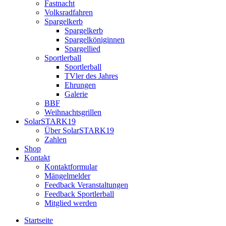
Fastnacht
Volksradfahren
Spargelkerb
Spargelkerb
Spargelköniginnen
Spargellied
Sportlerball
Sportlerball
TVler des Jahres
Ehrungen
Galerie
BBF
Weihnachtsgrillen
SolarSTARK19
Über SolarSTARK19
Zahlen
Shop
Kontakt
Kontaktformular
Mängelmelder
Feedback Veranstaltungen
Feedback Sportlerball
Mitglied werden
Startseite