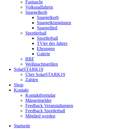
Fastnacht
Volksradfahren
Spargelkerb
Spargelkerb
Spargelköniginnen
Spargellied
Sportlerball
Sportlerball
TVler des Jahres
Ehrungen
Galerie
BBF
Weihnachtsgrillen
SolarSTARK19
Über SolarSTARK19
Zahlen
Shop
Kontakt
Kontaktformular
Mängelmelder
Feedback Veranstaltungen
Feedback Sportlerball
Mitglied werden
Startseite