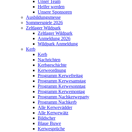
Unser Team
Helfer werden
Unsere Sponsoren
Ausbildungsmesse
Sommerspiele 2026
Zeltlager Wildpark
Zeltlager Wildpark
Anmeldung 2026
Wildpark Anmeldung
Kerb
Kerb
Nachrichten
Kerbgeschichte
Kerweordnung
Programm Kerwefreitag
Programm Kerwesamstag
Programm Kerwesonntag
Programm Kerwemontag
Programm Nachkerweparty
Programm Nachkerb
Alle Kerwevädder
Alle Kerwewätz
Bildscher
Blaue Buwe
Kerwesprüche