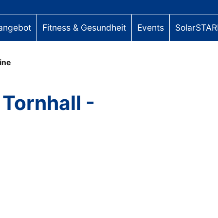
angebot
Fitness & Gesundheit
Events
SolarSTAR
ine
 Tornhall -